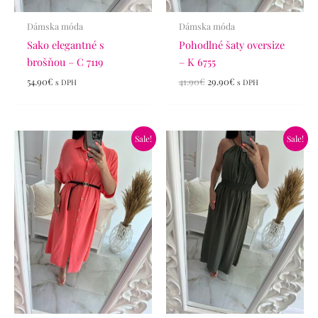
Dámska móda
Dámska móda
Sako elegantné s
Pohodlné šaty oversize
brošňou – C 7119
– K 6755
54.90
€
41.90
€
29.90
€
s DPH
s DPH
Pôvodná
Aktuálna
Pôvodná
Aktuálna
Sale!
Sale!
cena
cena
cena
cena
bola:
je:
bola:
je:
45.90€.
35.90€.
29.90€.
24.90€.