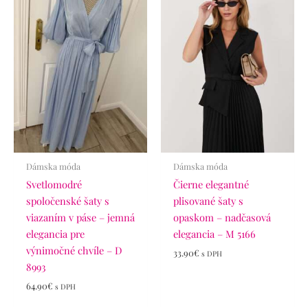
Dámska móda
Dámska móda
Svetlomodré
Čierne elegantné
spoločenské šaty s
plisované šaty s
viazaním v páse – jemná
opaskom – nadčasová
elegancia pre
elegancia – M 5166
výnimočné chvíle – D
33.90
€
s DPH
8993
64.90
€
s DPH