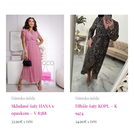
Dámska móda
Dámska móda
Skladané šaty HANA s
Dlhšie šaty KOPL – K
opaskom – V 8588
9474
32.90
€
24.90
€
s DPH
s DPH