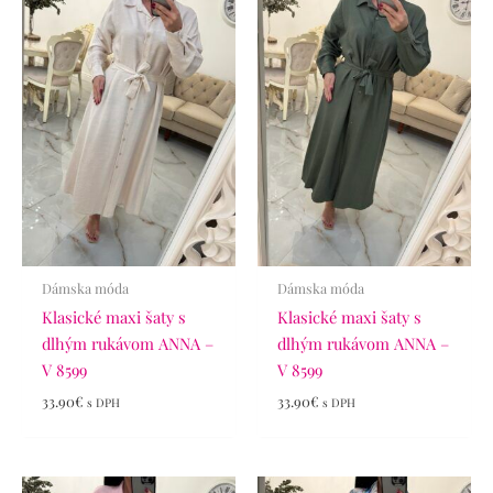
Dámska móda
Dámska móda
Klasické maxi šaty s
Klasické maxi šaty s
dlhým rukávom ANNA –
dlhým rukávom ANNA –
V 8599
V 8599
33.90
€
33.90
€
s DPH
s DPH