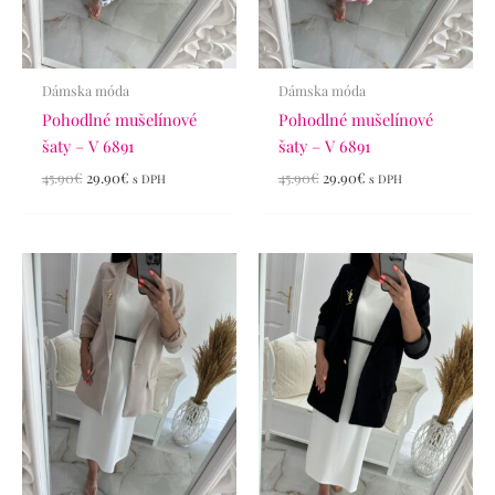
Dámska móda
Dámska móda
Pohodlné mušelínové
Pohodlné mušelínové
šaty – V 6891
šaty – V 6891
45.90
€
29.90
€
45.90
€
29.90
€
s DPH
s DPH