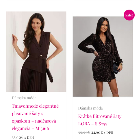
Pôvodná
Aktuálna
Sale!
cena
cena
bola:
je:
39.90€.
24.90€.
Dámska móda
Tmavohnedé elegantné
Dámska móda
plisované šaty s
Krátke flitrované šaty
opaskom – nadčasová
LORA – S 8755
elegancia – M 5166
39.90
€
24.90
€
s DPH
33.90
€
s DPH