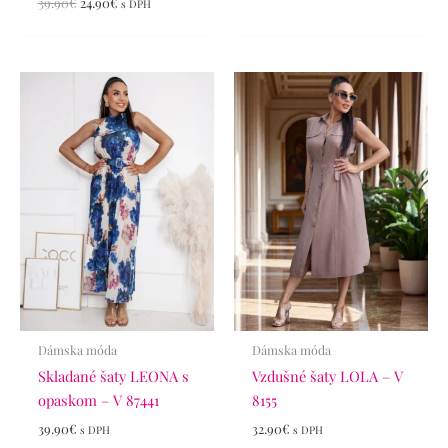
39.90
€
24.90
€
s DPH
Dámska móda
Dámska móda
Skladané šaty LEONA s
Vzdušné šaty LOLA – V
opaskom – V 87441
8155
39.90
€
32.90
€
s DPH
s DPH