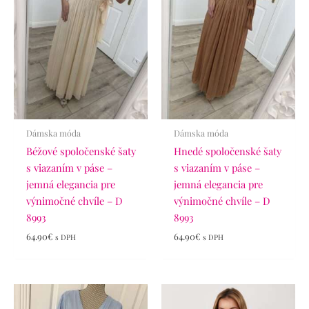
Dámska móda
Dámska móda
Béžové spoločenské šaty
Hnedé spoločenské šaty
s viazaním v páse –
s viazaním v páse –
jemná elegancia pre
jemná elegancia pre
výnimočné chvíle – D
výnimočné chvíle – D
8993
8993
64.90
€
64.90
€
s DPH
s DPH