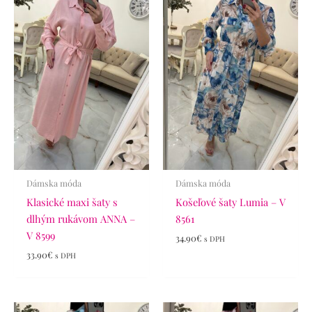
Dámska móda
Dámska móda
Klasické maxi šaty s
Košeľové šaty Lumia – V
dlhým rukávom ANNA –
8561
V 8599
34.90
€
s DPH
33.90
€
s DPH