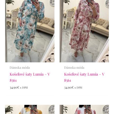
Dámska móda
Dámska móda
Košeľové šaty Lumia – V
Košeľové šaty Lumia – V
8561
8561
34.90
€
34.90
€
s DPH
s DPH