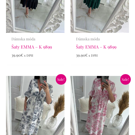
Dámska móda
Dámska móda
Šaty EMMA – K 9899
Šaty EMMA – K 9899
39.90
€
39.90
€
s DPH
s DPH
Pôvodná
Aktuálna
Pôvodná
Aktuálna
Sale!
Sale!
cena
cena
cena
cena
bola:
je:
bola:
je:
45.90€.
29.90€.
45.90€.
29.90€.