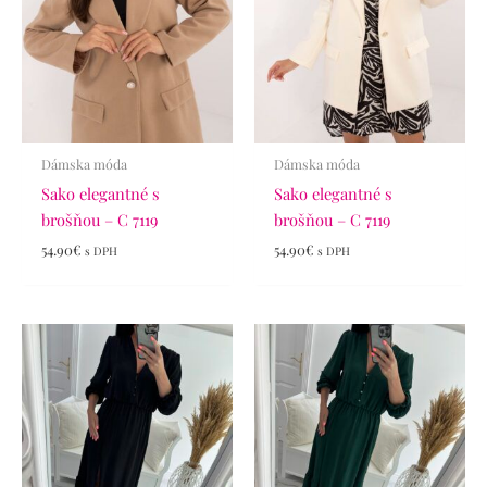
Dámska móda
Dámska móda
Sako elegantné s
Sako elegantné s
brošňou – C 7119
brošňou – C 7119
54.90
€
54.90
€
s DPH
s DPH