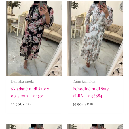
Dámska móda
Dámska móda
Skladané midi šaty s
Pohodlné midi šaty
opaskom – V 1701
VERA – V 96884
39.90
€
39.90
€
s DPH
s DPH