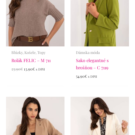
Blúzky, Košele, Topy
Dámska móda
Rolák FELIC – M 711
Sako elegantné s
brošňou – C 7119
23.90
€
13.90
€
s DPH
54.90
€
s DPH