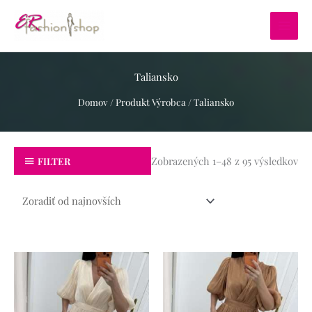
Preskočiť
na
obsah
Taliansko
Domov
/ Produkt Výrobca / Taliansko
Zo
pod
Zobrazených 1–48 z 95 výsledkov
FILTER
na