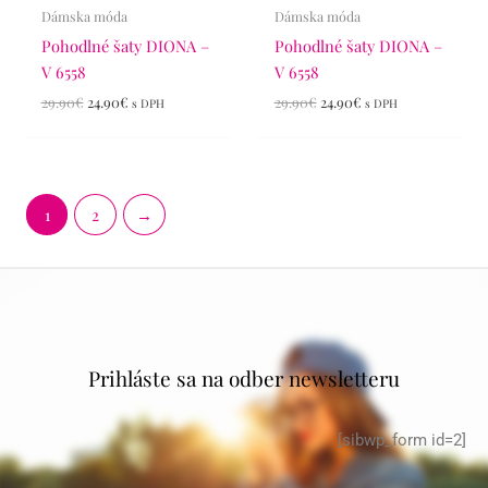
Dámska móda
Dámska móda
Pohodlné šaty DIONA –
Pohodlné šaty DIONA –
V 6558
V 6558
29.90
€
24.90
€
29.90
€
24.90
€
s DPH
s DPH
1
2
→
Prihláste sa na odber newsletteru
[sibwp_form id=2]