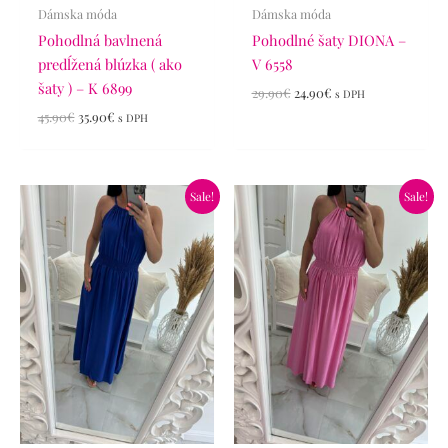
Dámska móda
Dámska móda
Pohodlná bavlnená
Pohodlné šaty DIONA –
predĺžená blúzka ( ako
V 6558
šaty ) – K 6899
29.90
€
24.90
€
s DPH
45.90
€
35.90
€
s DPH
Pôvodná
Aktuálna
Pôvodná
Aktuálna
Sale!
Sale!
cena
cena
cena
cena
bola:
je:
bola:
je:
29.90€.
24.90€.
29.90€.
24.90€.