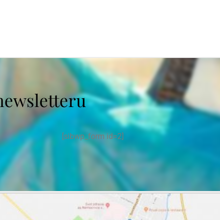
newsletteru
[sibwp_form id=2]