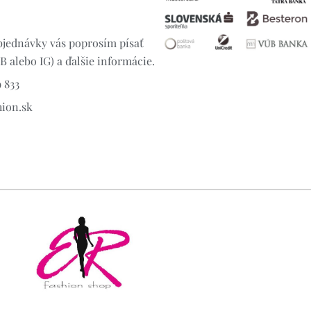
jednávky vás poprosím písať
 alebo IG) a ďalšie informácie.
 833
hion.sk