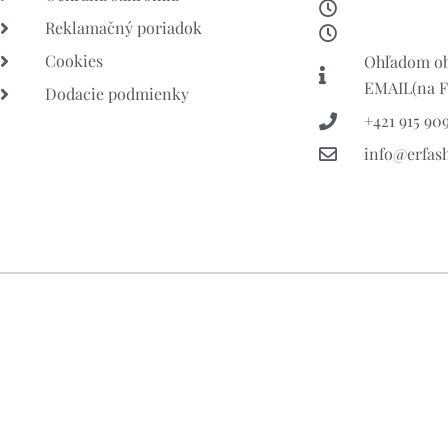
Reklamačný poriadok
Cookies
Ohľadom ob
EMAIL(na FB
Dodacie podmienky
+421 915 909
info@erfas