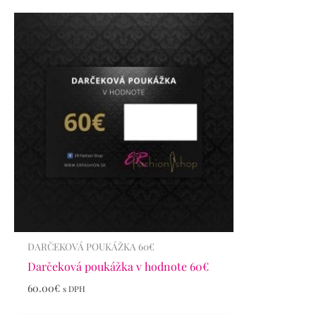
DARČEKOVÁ POUKÁŽKA 60€
Darčeková poukážka v hodnote 60€
60.00
€
s DPH