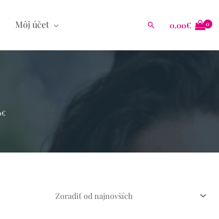
Môj účet
0.00
€
Hľadať
0€