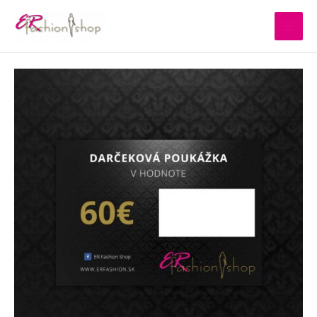
Preskočiť
na
obsah
množstvo
Darčeková
poukážka
v
hodnote
60€