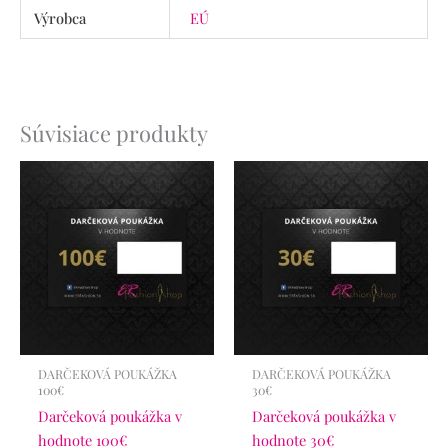
Výrobca
EÚ
Súvisiace produkty
DARČEKOVÁ POUKÁŽKA
DARČEKOVÁ POUKÁŽKA
100€
30€
Darčeková poukážka v
Darčeková poukážka v
hodnote 100€
hodnote 30€