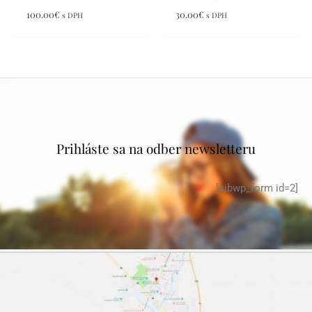
100.00
€
30.00
€
s DPH
s DPH
Prihláste sa na odber newsletteru
[sibwp_form id=2]