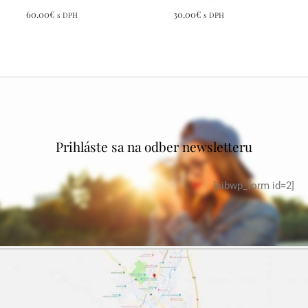
60.00
€
30.00
€
s DPH
s DPH
Prihláste sa na odber newsletteru
[sibwp_form id=2]