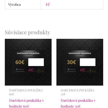
Výrobca
EÚ
Súvisiace produkty
DARČEKOVÁ POUKÁŽKA
DARČEKOVÁ POUKÁŽKA
60€
30€
Darčeková poukážka v
Darčeková poukážka v
hodnote 60€
hodnote 30€