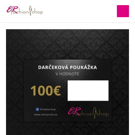
Preskočiť
na
obsah
množstvo
Darčeková
poukážka
v
hodnote
100€