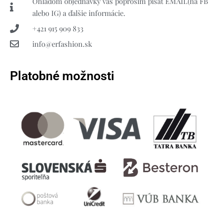
Ohľadom objednávky vás poprosím písať EMAIL(na FB
alebo IG) a ďalšie informácie.
+421 915 909 833
info@erfashion.sk
Platobné možnosti