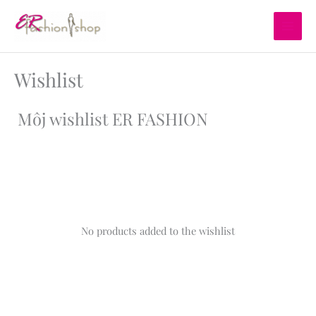
Preskočiť
na
obsah
Wishlist
Môj wishlist ER FASHION
No products added to the wishlist