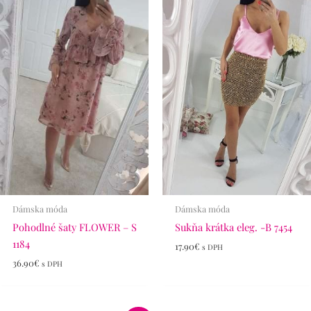
Dámska móda
Dámska móda
Pohodlné šaty FLOWER – S
Sukňa krátka eleg. -B 7454
1184
17.90
€
s DPH
36.90
€
s DPH