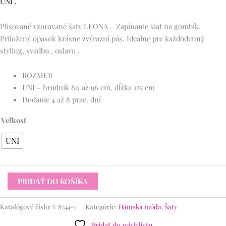
UNI .
Plisované vzorované šaty LEONA . Zapínanie šiat na gombík.
Priložený opasok krásne zvýrazní pás. Ideálne pre každodenný
styling, svadbu , oslavu .
ROZMER
UNI – hrudník 80 až 96 cm, dĺžka 125 cm
Dodanie 4 až 8 prac. dní
Veľkosť
UNI
PRIDAŤ DO KOŠÍKA
Katalógové číslo:
V 8744-1
Kategórie:
Dámska móda
,
Šaty
Pridať do wishlistu