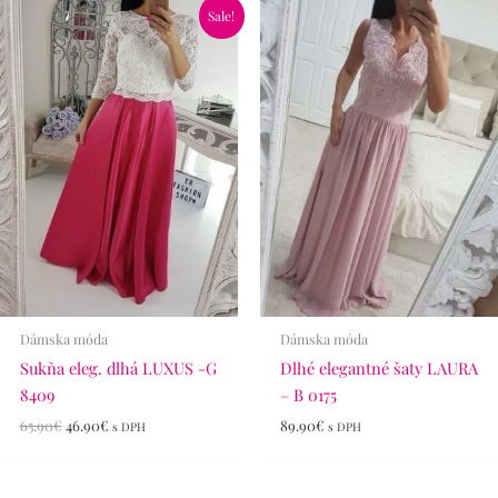
Pôvodná
Aktuálna
Sale!
cena
cena
bola:
je:
65.90€.
46.90€.
Dámska móda
Dámska móda
Sukňa eleg. dlhá LUXUS -G
Dlhé elegantné šaty LAURA
8409
– B 0175
65.90
€
46.90
€
89.90
€
s DPH
s DPH