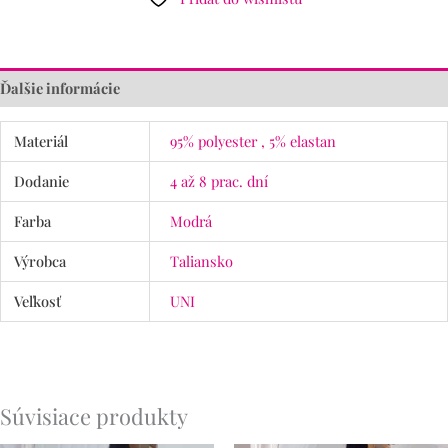
Ďalšie informácie
Materiál
95% polyester , 5% elastan
Dodanie
4 až 8 prac. dní
Farba
Modrá
Výrobca
Taliansko
Veľkosť
UNI
Súvisiace produkty