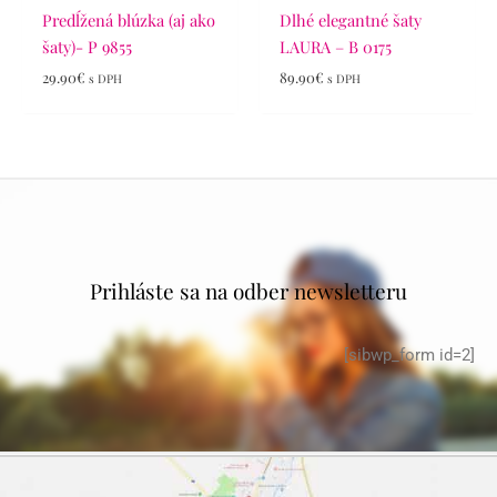
Predĺžená blúzka (aj ako
Dlhé elegantné šaty
šaty)- P 9855
LAURA – B 0175
29.90
€
89.90
€
s DPH
s DPH
Prihláste sa na odber newsletteru
[sibwp_form id=2]