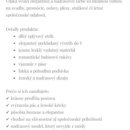
Vďaka svojej elegantnej a nadčasovej farbe sú ideálnou voľbou
na svadby, promócie, oslavy, plesy, stužkové či letné
spoločenské udalosti.
Detaily produktu:
dlhý splývavý strih
elegantný prekladaný výstrih do V
jemne lesklý vzdušný materiál
romantické balónové rukávy
viazanie v páse
ľahká a pohodlná podšívka
ženský a nadčasový dizajn
Prečo si ich zamilujete:
✔ krásne predĺžia postavu
✔ zvýraznia pás a ženské krivky
✔ pôsobia luxusne a elegantne
✔ vhodné na slávnostné aj spoločenské príležitosti
✔ nadčasový model, ktorý nevyjde z módy