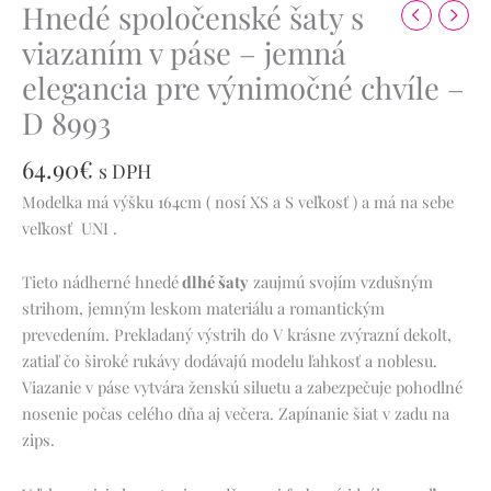
Hnedé spoločenské šaty s
viazaním v páse – jemná
elegancia pre výnimočné chvíle –
D 8993
64.90
€
s DPH
Modelka má výšku 164cm ( nosí XS a S veľkosť ) a má na sebe
veľkosť UNI .
Tieto nádherné hnedé
dlhé šaty
zaujmú svojím vzdušným
strihom, jemným leskom materiálu a romantickým
prevedením. Prekladaný výstrih do V krásne zvýrazní dekolt,
zatiaľ čo široké rukávy dodávajú modelu ľahkosť a noblesu.
Viazanie v páse vytvára ženskú siluetu a zabezpečuje pohodlné
nosenie počas celého dňa aj večera. Zapínanie šiat v zadu na
zips.