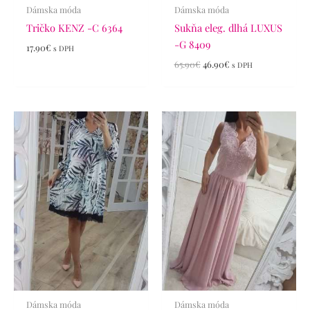
Dámska móda
Dámska móda
Tričko KENZ -C 6364
Sukňa eleg. dlhá LUXUS
-G 8409
17.90
€
s DPH
65.90
€
46.90
€
s DPH
Dámska móda
Dámska móda