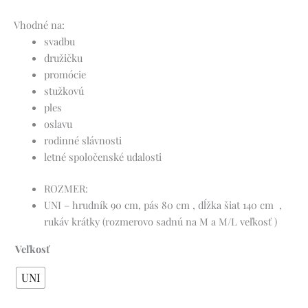
Vhodné na:
svadbu
družičku
promócie
stužkovú
ples
oslavu
rodinné slávnosti
letné spoločenské udalosti
ROZMER:
UNI – hrudník 90 cm, pás 80 cm , dĺžka šiat 140 cm ,
rukáv krátky (rozmerovo sadnú na M a M/L veľkosť )
Veľkosť
UNI