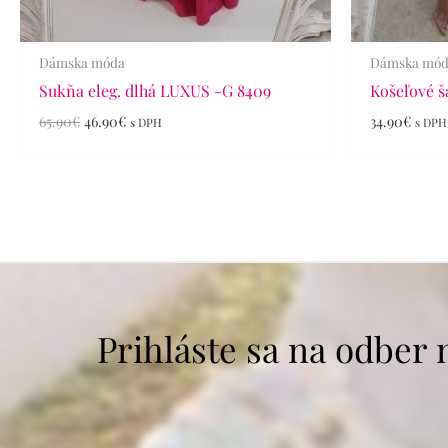
Dámska móda
Dámska mó
Sukňa eleg. dlhá LUXUS -G 8409
Košeľové ša
65.90
€
46.90
€
34.90
€
s DPH
s DPH
Prihláste sa na odber 