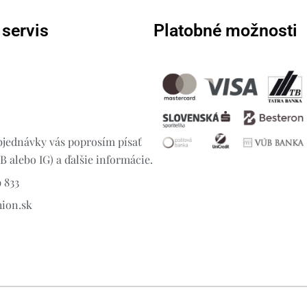
 servis
Platobné možnosti
jednávky vás poprosím písať
 alebo IG) a ďalšie informácie.
 833
hion.sk