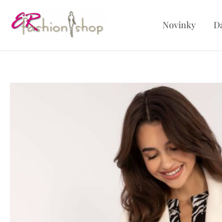
Preskočiť
na
Novinky
D
obsah