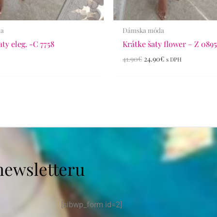
da
Dámska móda
ty eleg. -C 7758
Krátke šaty flower – Z 089
41.90
€
24.90
€
s DPH
newsletteru
[sibwp_form id=2]