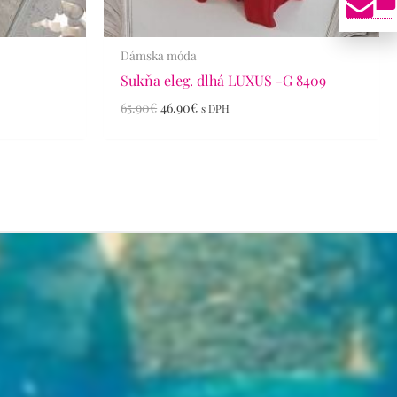
Dámska móda
5
Sukňa eleg. dlhá LUXUS -G 8409
65.90
€
46.90
€
s DPH