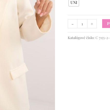
UNI
-
+
P
Katalógové číslo:
C 7155-2-