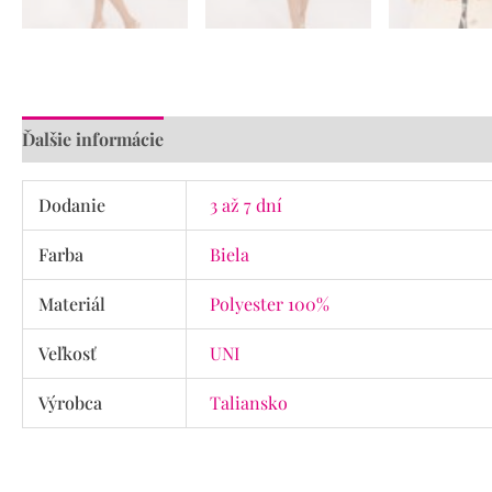
Ďalšie informácie
Recenzie (0)
Dodanie
3 až 7 dní
Farba
Biela
Materiál
Polyester 100%
Veľkosť
UNI
Výrobca
Taliansko