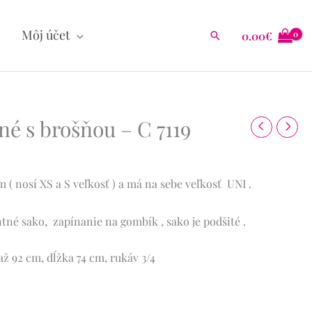
Môj účet
0.00
€
Hľadať
né s brošňou – C 7119
( nosí XS a S veľkosť ) a má na sebe veľkosť UNI .
tné sako, zapínanie na gombík , sako je podšité .
ž 92 cm, dĺžka 74 cm, rukáv 3/4