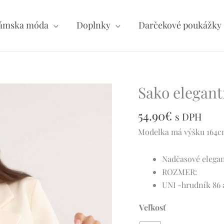
ámska móda
Doplnky
Darčekové poukážky
Sako elegant
množstvo
Sako
54.90
€
elegantné
s DPH
s
Modelka má výšku 164cm 
brošňou
-
Nadčasové elegan
C
ROZMER:
7119
UNI -hrudník 86 a
Veľkosť