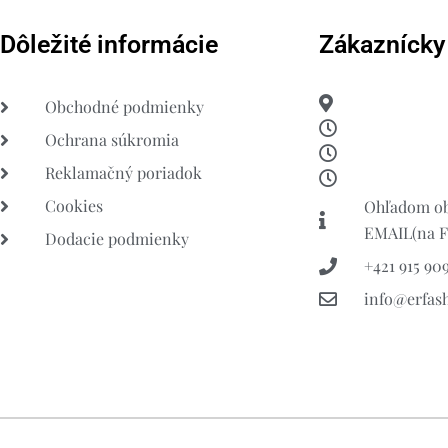
Dôležité informácie
Zákaznícky
Obchodné podmienky
Ochrana súkromia
Reklamačný poriadok
Cookies
Ohľadom ob
EMAIL(na FB
Dodacie podmienky
+421 915 909
info@erfas