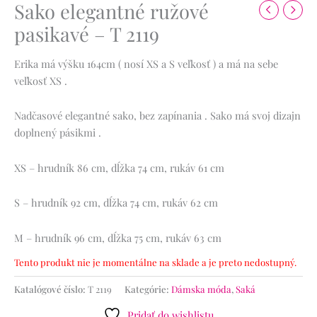
Sako elegantné ružové
pasikavé – T 2119
Erika má výšku 164cm ( nosí XS a S veľkosť ) a má na sebe
veľkosť XS .
Nadčasové elegantné sako, bez zapínania . Sako má svoj dizajn
doplnený pásikmi .
XS – hrudník 86 cm, dĺžka 74 cm, rukáv 61 cm
S – hrudník 92 cm, dĺžka 74 cm, rukáv 62 cm
M – hrudník 96 cm, dĺžka 75 cm, rukáv 63 cm
Tento produkt nie je momentálne na sklade a je preto nedostupný.
Katalógové číslo:
T 2119
Kategórie:
Dámska móda
,
Saká
Pridať do wishlistu