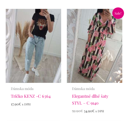
Pôvodná
Aktuálna
Sale!
cena
cena
bola:
je:
59.90€.
34.90€.
Dámska móda
Dámska móda
Tričko KENZ -C 6364
Elegantné dlhé šaty
STYL – C 9140
17.90
€
s DPH
59.90
€
34.90
€
s DPH