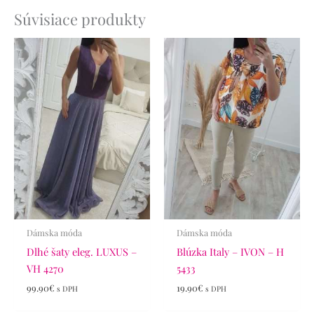
Súvisiace produkty
Dámska móda
Dámska móda
Dlhé šaty eleg. LUXUS –
Blúzka Italy – IVON – H
VH 4270
5433
99.90
€
19.90
€
s DPH
s DPH