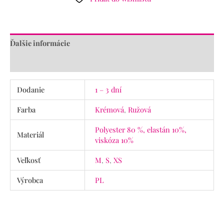
Ďalšie informácie
Recenzie (0)
Dodanie
1 – 3 dní
Farba
Krémová
,
Ružová
Polyester 80 %, elastán 10%,
Materiál
viskóza 10%
Veľkosť
M
,
S
,
XS
Výrobca
PL