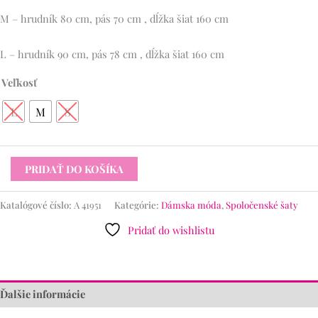
M – hrudník 80 cm, pás 70 cm , dĺžka šiat 160 cm
L – hrudník 90 cm, pás 78 cm , dĺžka šiat 160 cm
Veľkosť
L
M
S
PRIDAŤ DO KOŠÍKA
Katalógové číslo:
A 41951
Kategórie:
Dámska móda
,
Spoločenské šaty
Pridať do wishlistu
Ďalšie informácie