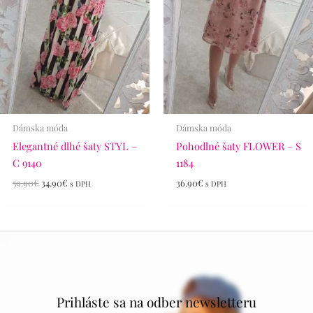
Dámska móda
Dámska móda
Elegantné dlhé šaty STYL –
Pohodlné šaty FLOWER – S
C 9140
1184
59.90
€
34.90
€
36.90
€
s DPH
s DPH
Prihláste sa na odber newsletteru