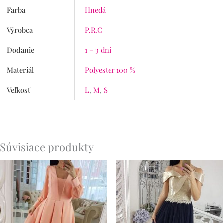
Farba
Hnedá
Výrobca
P.R.C
Dodanie
1 – 3 dní
Materiál
Polyester 100 %
Veľkosť
L
,
M
,
S
Súvisiace produkty