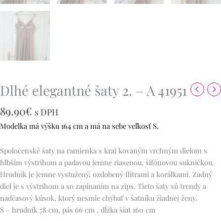
Dlhé elegantné šaty 2. – A 41951
89.90
€
s DPH
Modelka má výšku 164 cm a má na sebe veľkosť S.
Spoločenské šaty na ramienka s kraj kovaným vrchným dielom s
hlbším výstrihom a padavou jemne riasenou, šifónovou sukničkou.
Hrudník je jemne vystužený, ozdobený flitrami a korálkami. Zadný
diel je s výstrihom a so zapínaním na zips. Tieto šaty sú trendy a
nadčasový kúsok, ktorý nesmie chýbať v šatníku žiadnej ženy.
S – hrudník 78 cm, pás 66 cm , dĺžka šiat 160 cm