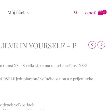
Môj účet
0.00
€
Hľadať
IEVE IN YOURSELF – P
( nosí XS a S veľkosť ) a má na sebe veľkosť XS/S .
URSELF jednofarebné voľného strihu a z príjemného
v dvoch veľkostiach: