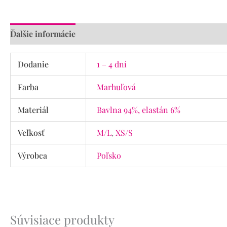
Ďalšie informácie
Recenzie (0)
Dodanie
1 – 4 dní
Farba
Marhuľová
Materiál
Bavlna 94%, elastán 6%
Veľkosť
M/L
,
XS/S
Výrobca
Poľsko
Súvisiace produkty