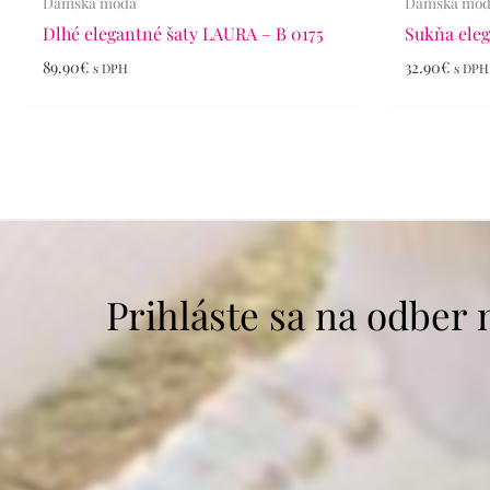
Dámska móda
Dámska mó
Dlhé elegantné šaty LAURA – B 0175
Sukňa eleg
89.90
€
32.90
€
s DPH
s DPH
Prihláste sa na odber 