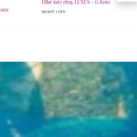
Dlhé šaty eleg. LUXUS – G 8260
41951
99.90
€
s DPH