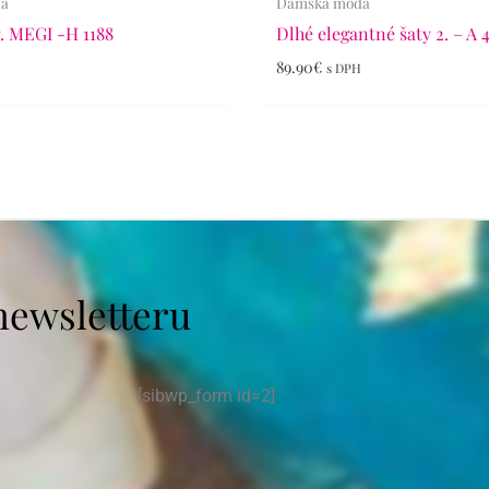
da
Dámska móda
. MEGI -H 1188
Dlhé elegantné šaty 2. – A 
89.90
€
s DPH
newsletteru
[sibwp_form id=2]