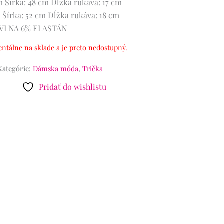
m
Šírka: 48 cm
Dĺžka rukáva: 17 cm
m
Šírka: 52 cm
Dĺžka rukáva: 18 cm
BAVLNA 6% ELASTÁN
ntálne na sklade a je preto nedostupný.
Kategórie:
Dámska móda
,
Trička
Pridať do wishlistu