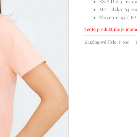
XS/S
Dĺžka: 62 c
M/L
Dĺžka: 64 c
Zloženie: 94% 
Tento produkt nie je mome
Katalógové číslo:
P 690