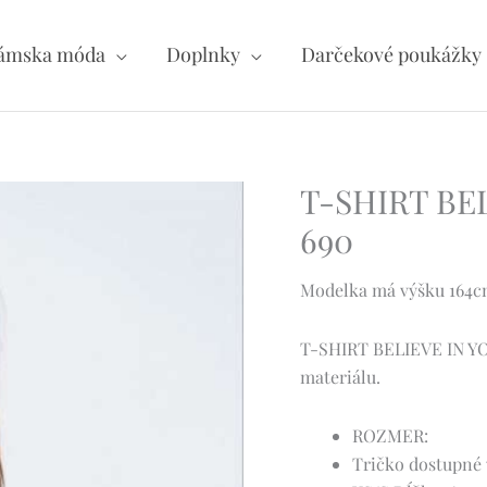
ámska móda
Doplnky
Darčekové poukážky
T-SHIRT BEL
690
Modelka má výšku 164cm 
T-SHIRT BELIEVE IN YO
materiálu.
ROZMER:
Tričko dostupné 