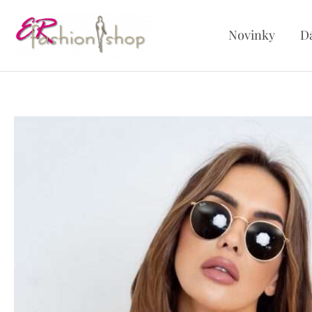
Preskočiť
na
Novinky
D
obsah