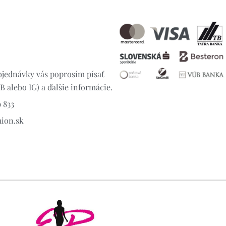
jednávky vás poprosím písať
 alebo IG) a ďalšie informácie.
 833
hion.sk