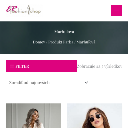
Preskočiť
na
obsah
Marhuľová
Domov
/ Produkt Farba / Marhuľová
Zo
pod
Zobrazuje sa 5 výsledkov
FILTER
na