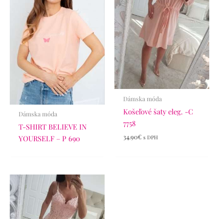
Dámska móda
Košeľové šaty eleg. -C
Dámska móda
7758
T-SHIRT BELIEVE IN
34.90
€
YOURSELF – P 690
s DPH