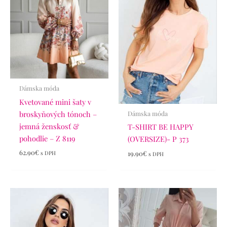
Dámska móda
Kvetované mini šaty v
broskyňových tónoch –
Dámska móda
jemná ženskosť &
T-SHIRT BE HAPPY
pohodlie – Z 8119
(OVERSIZE)- P 373
62.90
€
19.90
€
s DPH
s DPH