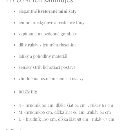
elegantné
kvetované mini šaty
jemné broskyňové a pastelové tóny
zapínanie na ozdobné gombíky
dlhý rukáv s jemným riasením
ľahký a pohodlný materiál
ženský strih lichotiaci postave
vhodné na bežné nosenie aj oslavy
ROZMER:
S – hrudník 90 cm, dĺžka šiat 94 cm , rukáv 63 cm
M -hrudník96 cm, dĺžka šiat 96 cm ,rukáv 64 cm
L – hrudník 100 cm, dĺžka šiat 98 cm , rukáv 65 cm