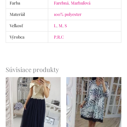
Farba
Farebná
,
Marhuľová
Materiál
100% polyester
Veľkosť
L
,
M
,
S
Výrobca
P.R.C
Súvisiace produkty