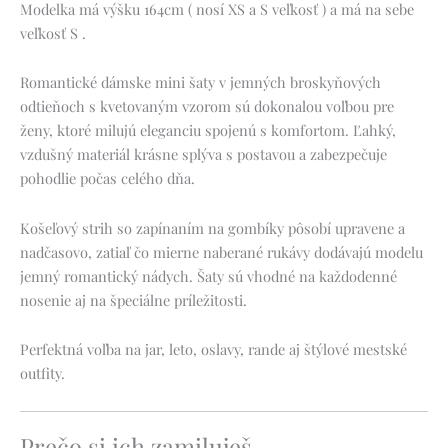
Modelka má výšku 164cm ( nosí XS a S veľkosť ) a má na sebe
veľkosť S .
Romantické dámske mini šaty v jemných broskyňových
odtieňoch s kvetovaným vzorom sú dokonalou voľbou pre
ženy, ktoré milujú eleganciu spojenú s komfortom. Ľahký,
vzdušný materiál krásne splýva s postavou a zabezpečuje
pohodlie počas celého dňa.
Košeľový strih so zapínaním na gombíky pôsobí upravene a
nadčasovo, zatiaľ čo mierne naberané rukávy dodávajú modelu
jemný romantický nádych. Šaty sú vhodné na každodenné
nosenie aj na špeciálne príležitosti.
Perfektná voľba na jar, leto, oslavy, rande aj štýlové mestské
outfity.
Prečo si ich zamiluješ