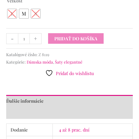
Veľkosť
L
M
S
-
+
PRIDAŤ DO KOŠÍKA
Katalógové číslo:
Z 8119
Kategórie:
Dámska móda
,
Šaty elegantné
Pridať do wishlistu
Ďalšie informácie
Recenzie (0)
Dodanie
4 až 8 prac. dní