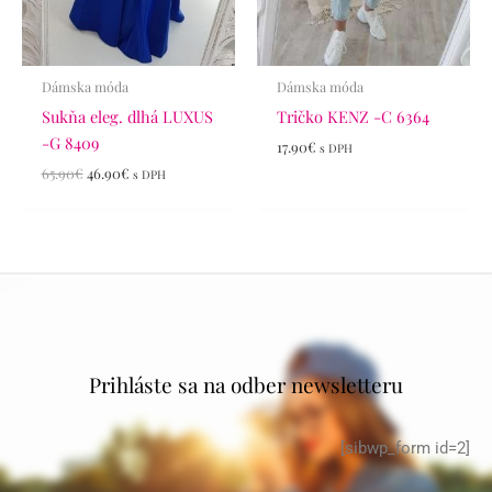
Dámska móda
Dámska móda
Sukňa eleg. dlhá LUXUS
Tričko KENZ -C 6364
-G 8409
17.90
€
s DPH
65.90
€
46.90
€
s DPH
Prihláste sa na odber newsletteru
[sibwp_form id=2]