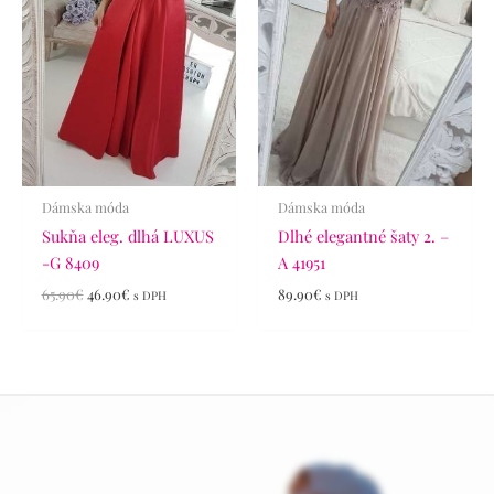
Dámska móda
Dámska móda
Sukňa eleg. dlhá LUXUS
Dlhé elegantné šaty 2. –
-G 8409
A 41951
65.90
€
46.90
€
89.90
€
s DPH
s DPH