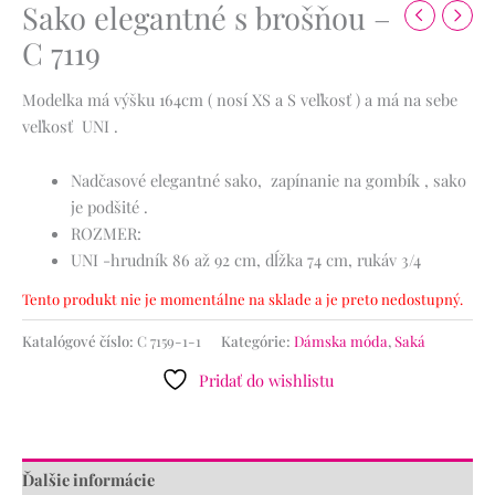
Sako elegantné s brošňou –
C 7119
Modelka má výšku 164cm ( nosí XS a S veľkosť ) a má na sebe
veľkosť UNI .
Nadčasové elegantné sako, zapínanie na gombík , sako
je podšité .
ROZMER:
UNI -hrudník 86 až 92 cm, dĺžka 74 cm, rukáv 3/4
Tento produkt nie je momentálne na sklade a je preto nedostupný.
Katalógové číslo:
C 7159-1-1
Kategórie:
Dámska móda
,
Saká
Pridať do wishlistu
Ďalšie informácie