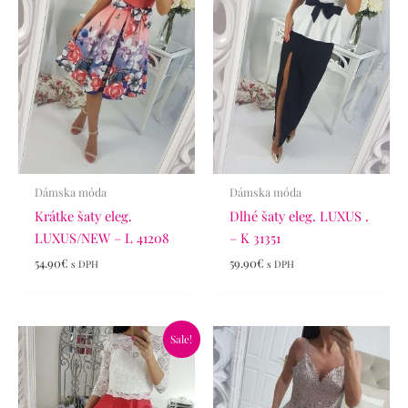
Dámska móda
Dámska móda
Krátke šaty eleg.
Dlhé šaty eleg. LUXUS .
LUXUS/NEW – L 41208
– K 31351
54.90
€
59.90
€
s DPH
s DPH
Pôvodná
Aktuálna
Sale!
cena
cena
bola:
je:
65.90€.
46.90€.