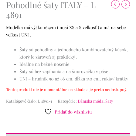
Pohodlné šaty ITALY – L
4891
Modelka má výšku 164cm ( nosí XS a S veľkosť ) a má na sebe
veľkosť UNI .
Šaty sú pohodlný a jednoducho kombinovateľný kúsok,
ktorý je zároveň aj praktický .
Ideálne na bežné nosenie .
Šaty sú bez zapínania a na šnurovačku v páse .
UNI – hrudník 90 až 96 cm, dĺžka 150 cm, rukáv/ krátky
Tento produkt nie je momentálne na sklade a je preto nedostupný.
Katalógové číslo:
L 4891-1
Kategórie:
Dámska móda
,
Šaty
Pridať do wishlistu