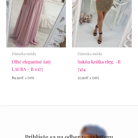
Dámska móda
Dámska móda
Dlhé elegantné šaty
Sukňa krátka eleg. -B
LAURA – B 0175
7454
89.90
€
17.90
€
s DPH
s DPH
Prihláste sa na odber newsletteru