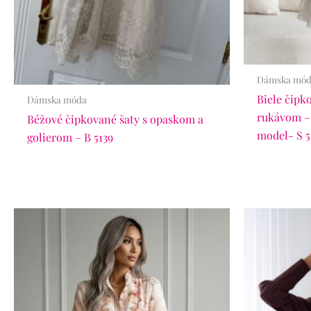
Dámska mó
Biele čipk
Dámska móda
rukávom –
Béžové čipkované šaty s opaskom a
model- S 5
golierom – B 5139
Pôvo
cena
bola:
52.90