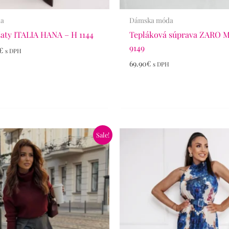
da
Dámska móda
aty ITALIA HANA – H 1144
Tepláková súprava ZARO 
9149
€
s DPH
69.90
€
s DPH
dná
Aktuálna
Sale!
cena
je:
€.
24.90€.