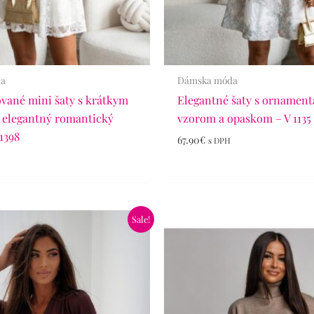
da
Dámska móda
ované mini šaty s krátkym
Elegantné šaty s ornamen
 elegantný romantický
vzorom a opaskom – V 1135
1398
67.90
€
s DPH
dná
Aktuálna
Pôvodná
Aktuálna
Sale!
cena
cena
cena
je:
bola:
je:
€.
42.90€.
39.90€.
25.90€.