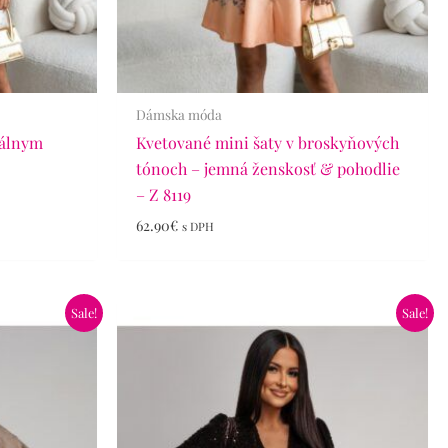
Dámska móda
tálnym
Kvetované mini šaty v broskyňových
tónoch – jemná ženskosť & pohodlie
– Z 8119
62.90
€
s DPH
Pôvodná
Aktuálna
Sale!
Sale!
cena
cena
bola:
je:
39.90€.
24.90€.