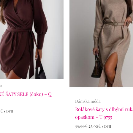
da
 ŠATY SELE (čoko) – Q
Dámska móda
Rolákové šaty s dlhými ru
0
€
s DPH
opaskom – T 9755
39.90
€
25.90
€
s DPH