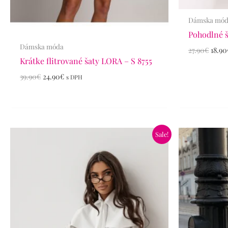
Dámska mó
Pohodlné š
Dámska móda
27.90
€
18.90
Krátke flitrované šaty LORA – S 8755
39.90
€
24.90
€
s DPH
Pôvodná
Aktuálna
Pôvo
Sale!
cena
cena
cena
bola:
je:
bola:
54.90€.
34.90€.
39.90