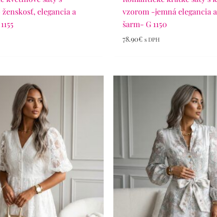
 ženskosť, elegancia a
vzorom -jemná elegancia a
1155
šarm- G 1150
78.90
€
s DPH