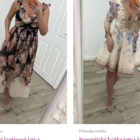
da
Dámska móda
 kvetinové šaty s
Romantické krátke šaty s 