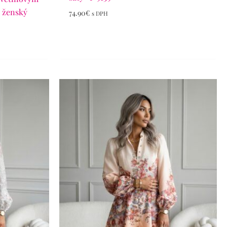
 ženský
74.90
€
s DPH