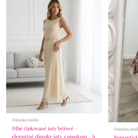
Dámska móda
Dlhé čipkované šaty béžové –
Dámska mó
elegantné dámske šaty s opaskom – S
Romantické