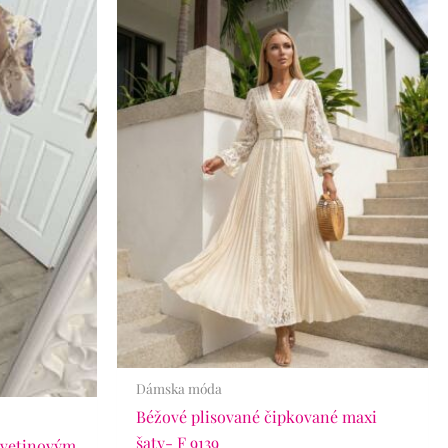
Dámska móda
Béžové plisované čipkované maxi
šaty- F 9139
kvetinovým