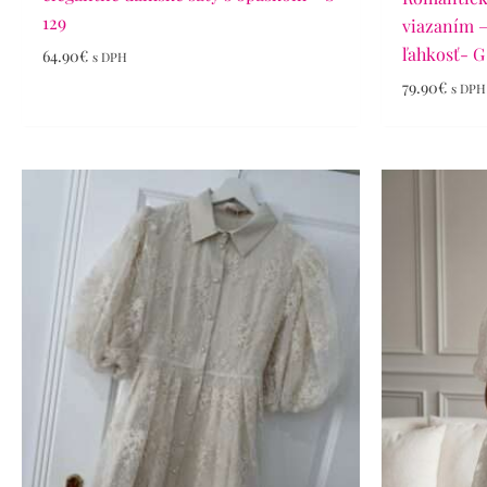
129
viazaním –
ľahkosť- G 
64.90
€
s DPH
79.90
€
s DPH