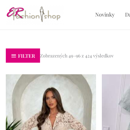
Preskočiť
na
Novinky
D
obsah
Zorade
podľa
FILTER
Zobrazených 49–96 z 424 výsledkov
najnovš