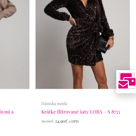
Dámska móda
kávmi a
Krátke flitrované šaty LORA – S 8755
39.90
€
24.90
€
s DPH