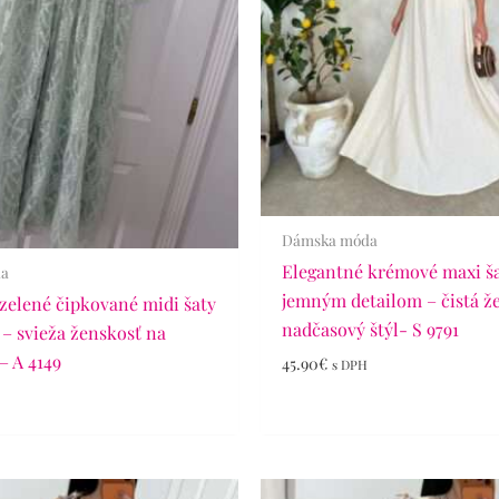
Dámska móda
Elegantné krémové maxi ša
da
jemným detailom – čistá ž
zelené čipkované midi šaty
nadčasový štýl- S 9791
– svieža ženskosť na
– A 4149
45.90
€
s DPH