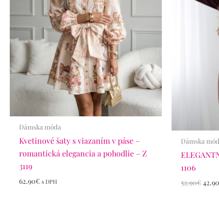
Dámska móda
Kvetinové šaty s viazaním v páse –
Dámska mó
romantická elegancia a pohodlie – Z
ELEGANTNÉ
3119
1106
62.90
€
52.90
€
42.9
s DPH