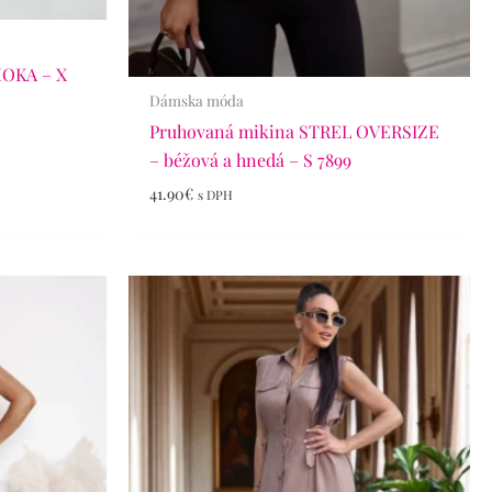
MOKA – X
Dámska móda
Pruhovaná mikina STREL OVERSIZE
– béžová a hnedá – S 7899
41.90
€
s DPH