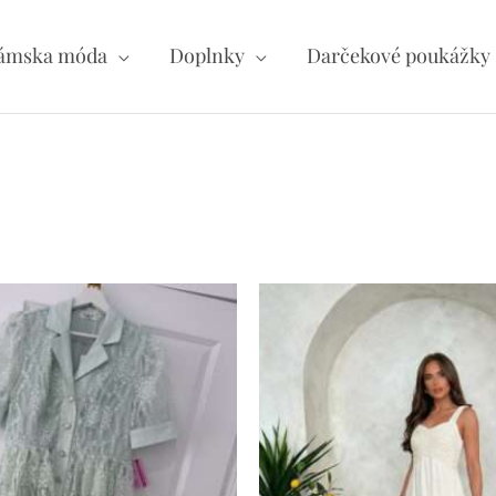
ámska móda
Doplnky
Darčekové poukážky
né
ích