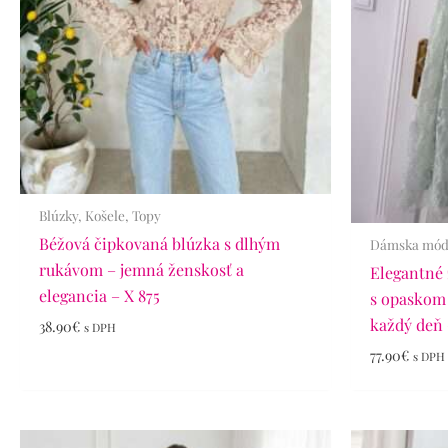
Blúzky, Košele, Topy
Béžová čipkovaná blúzka s dlhým
Dámska mó
rukávom – jemná ženskosť a
Elegantné 
elegancia – X 875
s opaskom 
každý deň 
38.90
€
s DPH
77.90
€
s DPH