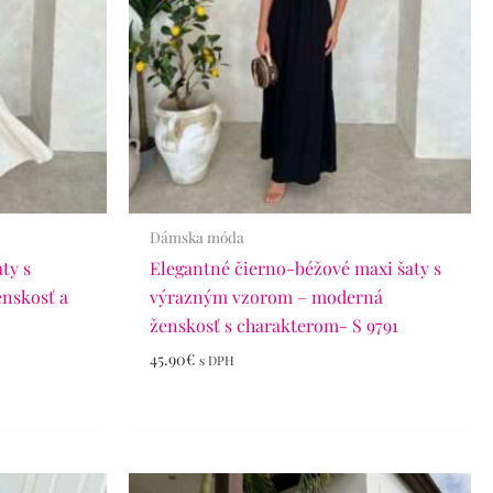
Dámska móda
ty s
Elegantné čierno-béžové maxi šaty s
enskosť a
výrazným vzorom – moderná
ženskosť s charakterom- S 9791
45.90
€
s DPH