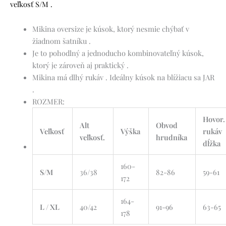
veľkosť S/M .
Mikina oversize je kúsok, ktorý nesmie chýbať v
žiadnom šatníku .
Je to pohodlný a jednoducho kombinovateľný kúsok,
ktorý je zároveň aj praktický .
Mikina má dlhý rukáv . Ideálny kúsok na blížiacu sa JAR
.
ROZMER:
Hovor.
Alt
Obvod
Veľkosť
Výška
rukáv
veľkosť.
hrudníka
dĺžka
160-
S/M
36/38
82-86
59-61
172
164-
L / XL
40/42
91-96
63-65
178