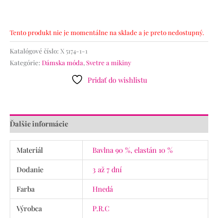
Tento produkt nie je momentálne na sklade a je preto nedostupný.
Katalógové číslo:
X 5174-1-1
Kategórie:
Dámska móda
,
Svetre a mikiny
Pridať do wishlistu
Ďalšie informácie
Materiál
Bavlna 90 %, elastán 10 %
Dodanie
3 až 7 dní
Farba
Hnedá
Výrobca
P.R.C