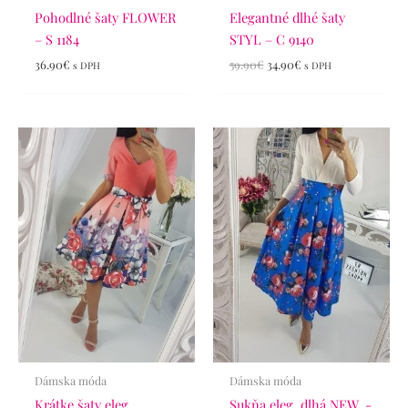
Pohodlné šaty FLOWER
Elegantné dlhé šaty
– S 1184
STYL – C 9140
36.90
€
59.90
€
34.90
€
s DPH
s DPH
Dámska móda
Dámska móda
Krátke šaty eleg.
Sukňa eleg. dlhá NEW. -