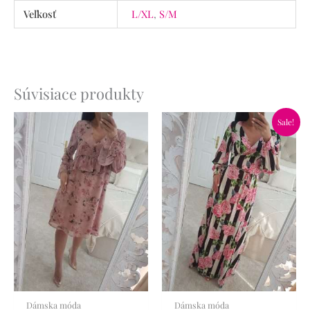
Veľkosť
L/XL
,
S/M
Súvisiace produkty
Pôvodná
Aktuálna
Sale!
cena
cena
bola:
je:
59.90€.
34.90€.
Dámska móda
Dámska móda