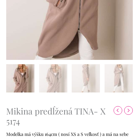
Mikina predĺžená TINA- X
5174
Modelka má výšku 164cm ( nosí XS a S veľkosť ) a má na sebe