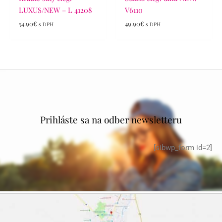
LUXUS/NEW – L 41208
V6110
54.90
€
49.90
€
s DPH
s DPH
Prihláste sa na odber newsletteru
[sibwp_form id=2]