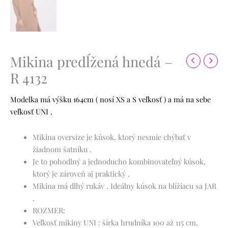
Mikina predĺžená hnedá –
R 4132
Modelka má výšku 164cm ( nosí XS a S veľkosť ) a má na sebe
veľkosť UNI .
Mikina oversize je kúsok, ktorý nesmie chýbať v
žiadnom šatníku .
Je to pohodlný a jednoducho kombinovateľný kúsok,
ktorý je zároveň aj praktický .
Mikina má dlhý rukáv . Ideálny kúsok na blížiacu sa JAR
.
ROZMER:
Veľkosť mikiny UNI : šírka hrudníka 100 až 115 cm,