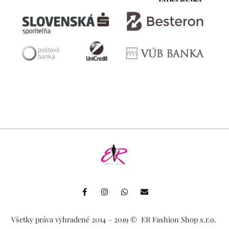
F
I
W
E
a
n
h
n
c
s
a
v
e
t
t
e
b
a
s
l
Všetky práva vyhradené 2014 – 2019 ©️ ER Fashion Shop s.r.o.
o
g
a
o