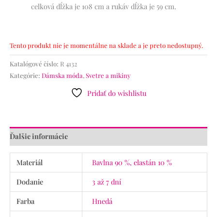
celková dĺžka je 108 cm a rukáv dĺžka je 59 cm.
Tento produkt nie je momentálne na sklade a je preto nedostupný.
Katalógové číslo:
R 4132
Kategórie:
Dámska móda
,
Svetre a mikiny
Pridať do wishlistu
Ďalšie informácie
Materiál
Bavlna 90 %, elastán 10 %
Dodanie
3 až 7 dní
Farba
Hnedá