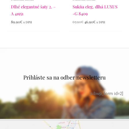
Dlhé elegantné šaty 2. –
Sukňa eleg. dlhá LUXUS
A 41951
-G 8409
89.90
€
65.90
€
46.90
€
s DPH
s DPH
Prihláste sa na odber newsletteru
[sibwp_form id=2]