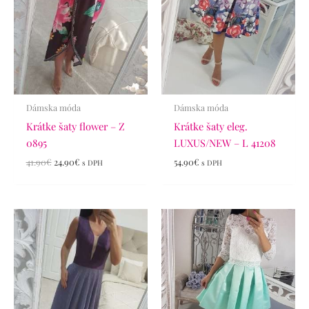
Dámska móda
Dámska móda
Krátke šaty flower – Z
Krátke šaty eleg.
0895
LUXUS/NEW – L 41208
41.90
€
24.90
€
54.90
€
s DPH
s DPH