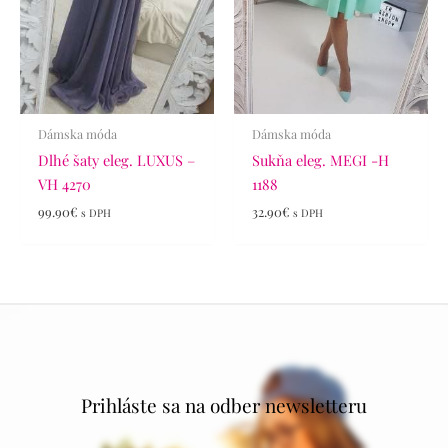
Dámska móda
Dámska móda
Dlhé šaty eleg. LUXUS –
Sukňa eleg. MEGI -H
VH 4270
1188
99.90
€
32.90
€
s DPH
s DPH
Prihláste sa na odber newsletteru