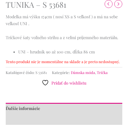
TUNIKA – S 53681
Modelka má výšku 174cm ( nosí XS a S veľkosť ) a má na sebe
veľkosť UNI .
Tričkové šaty voľného strihu a z veľmi príjemného materiálu.
UNI – hrudník 90 až 100 cm, dĺžka 86 cm
Tento produkt nie je momentálne na sklade a je preto nedostupný.
Katalógové číslo:
S 53681
Kategórie:
Dámska móda
,
Trička
Pridať do wishlistu
Ďalšie informácie
Recenzie (0)