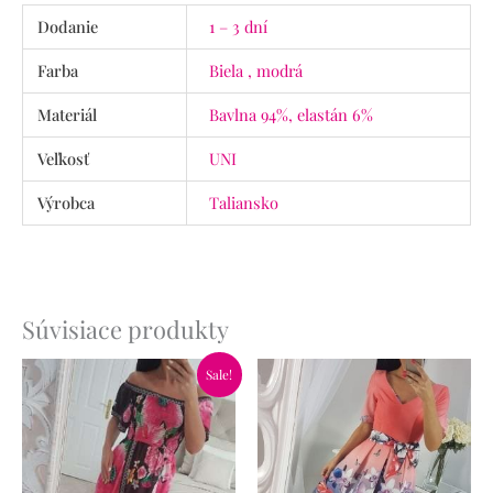
Dodanie
1 – 3 dní
Farba
Biela , modrá
Materiál
Bavlna 94%, elastán 6%
Veľkosť
UNI
Výrobca
Taliansko
Súvisiace produkty
Pôvodná
Aktuálna
Sale!
cena
cena
bola:
je:
41.90€.
24.90€.