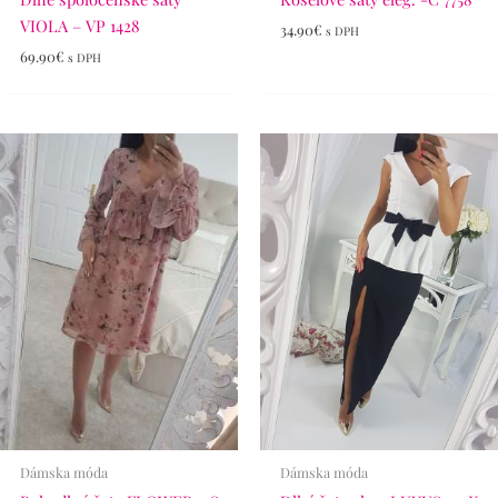
VIOLA – VP 1428
34.90
€
s DPH
69.90
€
s DPH
Dámska móda
Dámska móda