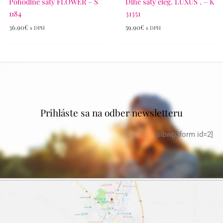
Pohodlné šaty FLOWER – S
Dlhé šaty eleg. LUXUS . – K
1184
31351
36.90
€
59.90
€
s DPH
s DPH
Prihláste sa na odber newsletteru
[sibwp_form id=2]