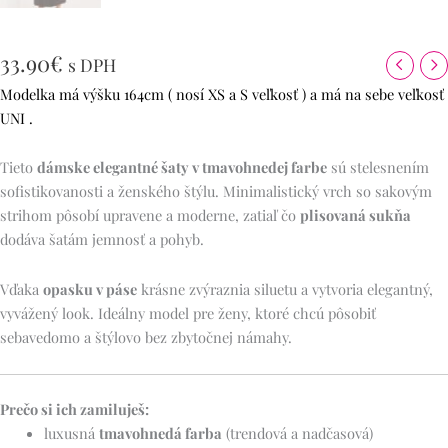
33.90
€
s DPH
Modelka má výšku 164cm ( nosí XS a S veľkosť ) a má na sebe veľkosť
UNI .
Tieto
dámske elegantné šaty v tmavohnedej farbe
sú stelesnením
sofistikovanosti a ženského štýlu. Minimalistický vrch so sakovým
strihom pôsobí upravene a moderne, zatiaľ čo
plisovaná sukňa
dodáva šatám jemnosť a pohyb.
Vďaka
opasku v páse
krásne zvýraznia siluetu a vytvoria elegantný,
vyvážený look. Ideálny model pre ženy, ktoré chcú pôsobiť
sebavedomo a štýlovo bez zbytočnej námahy.
Prečo si ich zamiluješ:
luxusná
tmavohnedá farba
(trendová a nadčasová)