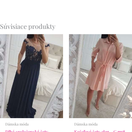
Súvisiace produkty
Dámska móda
Dámska móda
Dlhé spoločenské šaty
Košeľové šaty eleg. -C 7758