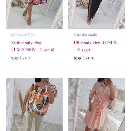
Dámska móda
Dámska móda
Krátke šaty eleg.
Dlhé šaty eleg. LUXUS .
LUXUS/NEW – L 41208
– K 31351
54.90
€
59.90
€
s DPH
s DPH