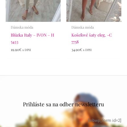
Dámska móda
Dámska móda
Blúzka Italy – IVON – H
Košeľové šaty eleg. -C
5433
7758
19.90
€
34.90
€
s DPH
s DPH
Prihláste sa na odber newsletteru
[sibwp_form id=2]