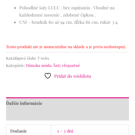
Pohodlné šaty LULU , bez zapínania . Vhodné na
každodenné nosenie , zdobené čipkou .
UNI – hrudník 80 až 94 cm, dĺžka 86 cm, rukáv 3/4
Tento produkt nie je momentálne na sklade a je preto nedostupný.
Katalógové číslo:
T 6689
Kategórie:
Dámska móda
,
Šaty elegantné
Pridať do wishlistu
Ďalšie informácie
Recenzie (0)
Dodanie
1 – 3 dní