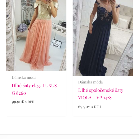
Dámska móda
Dámska móda
Dlhé šaty eleg. LUXUS –
Dlhé spoločenské šaty
G 8260
VIOLA – VP 1428
99.90
€
s DPH
69.90
€
s DPH