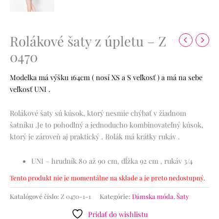
Rolákové šaty z úpletu – Z
0470
Modelka má výšku 164cm ( nosí XS a S veľkosť ) a má na sebe
veľkosť UNI .
Rolákové šaty sú kúsok, ktorý nesmie chýbať v žiadnom
šatníku .Je to pohodlný a jednoducho kombinovateľný kúsok,
ktorý je zároveň aj praktický . Rolák má krátky rukáv .
UNI – hrudník 80 až 90 cm, dĺžka 92 cm , rukáv 3/4
Tento produkt nie je momentálne na sklade a je preto nedostupný.
Katalógové číslo:
Z 0470-1-1
Kategórie:
Dámska móda
,
Šaty
Pridať do wishlistu