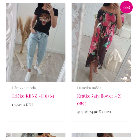
Pôvodná
Aktuálna
Sale!
cena
cena
bola:
je:
41.90€.
24.90€.
Dámska móda
Dámska móda
Tričko KENZ -C 6364
Krátke šaty flower – Z
0895
17.90
€
s DPH
41.90
€
24.90
€
s DPH