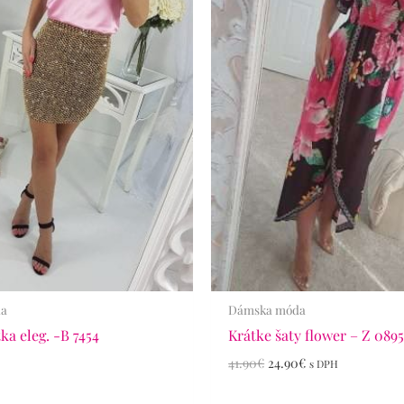
da
Dámska móda
ka eleg. -B 7454
Krátke šaty flower – Z 089
41.90
€
24.90
€
s DPH