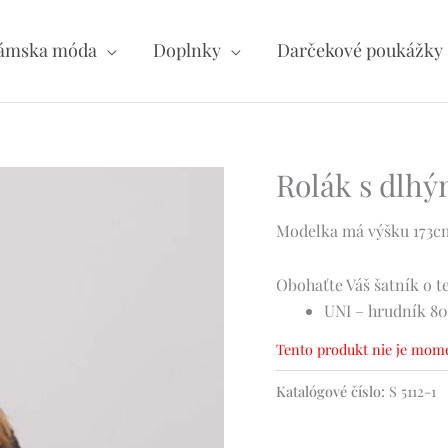
ámska móda
Doplnky
Darčekové poukážky
Rolák s dlhý
Modelka má výšku 173cm 
Obohaťte Váš šatník o t
UNI – hrudník 80
Tento produkt nie je mome
Katalógové číslo:
S 5112-1