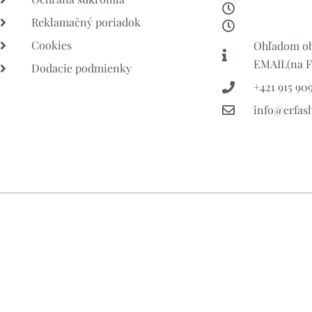
Reklamačný poriadok
Cookies
Ohľadom ob
EMAIL(na FB
Dodacie podmienky
+421 915 909
info@erfas