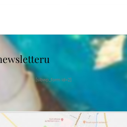
newsletteru
[sibwp_form id=2]