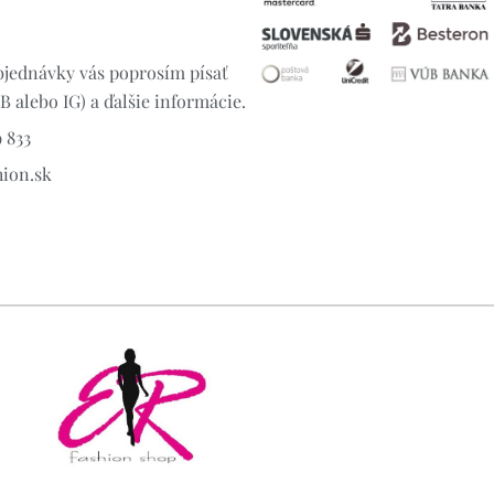
jednávky vás poprosím písať
 alebo IG) a ďalšie informácie.
 833
hion.sk