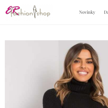
Preskočiť
na
Novinky
D
obsah