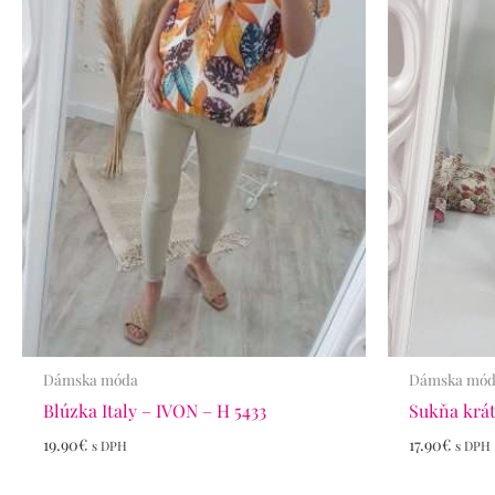
Dámska móda
Dámska mó
Blúzka Italy – IVON – H 5433
Sukňa krát
19.90
€
17.90
€
s DPH
s DPH