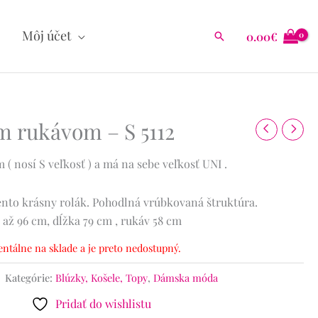
Môj účet
0.00
€
Hľadať
m rukávom – S 5112
( nosí S veľkosť ) a má na sebe veľkosť UNI .
ento krásny rolák. Pohodlná vrúbkovaná štruktúra.
 až 96 cm, dĺžka 79 cm , rukáv 58 cm
ntálne na sklade a je preto nedostupný.
Kategórie:
Blúzky, Košele, Topy
,
Dámska móda
Pridať do wishlistu