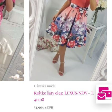
Dámska móda
5
Krátke šaty eleg. LUXUS/NEW – L
41208
54.90
€
s DPH