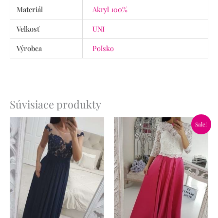
Materiál
Akryl 100%
Veľkosť
UNI
Výrobca
Poľsko
Súvisiace produkty
Pôvodná
Aktuálna
Sale!
cena
cena
bola:
je:
65.90€.
46.90€.