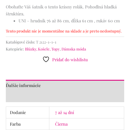
Obohaťte Váš šatník o tento krásny rolák. Pohodlná hladká
štruktúra.
UNI – hrudník 76 až 86 cm, dĺžka 61 cm , rukáv 60 cm
Tento produkt nie je momentálne na sklade a je preto nedostupný.
Katalógové číslo:
T 2122-1-1-1
Kategórie:
Blúzky, Košele, Topy
,
Dámska móda
Pridať do wishlistu
Ďalšie informácie
Recenzie (0)
Dodanie
7 až 14 dní
Farba
Čierna