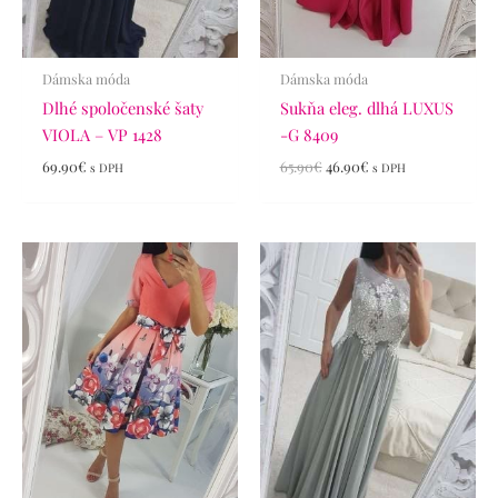
Dámska móda
Dámska móda
Dlhé spoločenské šaty
Sukňa eleg. dlhá LUXUS
VIOLA – VP 1428
-G 8409
69.90
€
65.90
€
46.90
€
s DPH
s DPH