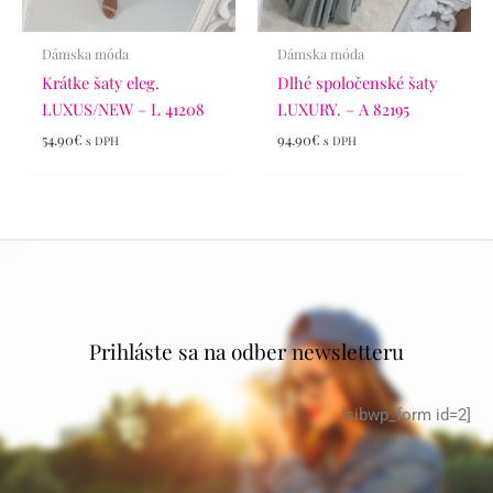
Dámska móda
Dámska móda
Krátke šaty eleg.
Dlhé spoločenské šaty
LUXUS/NEW – L 41208
LUXURY. – A 82195
54.90
€
94.90
€
s DPH
s DPH
Prihláste sa na odber newsletteru
[sibwp_form id=2]