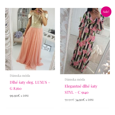
Pôvodná
Aktuálna
Sale!
cena
cena
bola:
je:
59.90€.
34.90€.
Dámska móda
Dámska móda
Dlhé šaty eleg. LUXUS –
Elegantné dlhé šaty
G 8260
STYL – C 9140
99.90
€
s DPH
59.90
€
34.90
€
s DPH