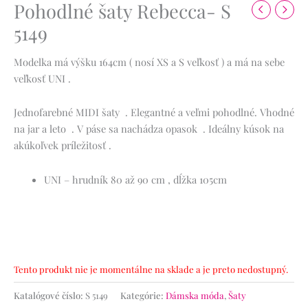
Pohodlné šaty Rebecca- S
5149
Modelka má výšku 164cm ( nosí XS a S veľkosť ) a má na sebe
veľkosť UNI .
Jednofarebné MIDI šaty . Elegantné a veľmi pohodlné. Vhodné
na jar a leto . V páse sa nachádza opasok . Ideálny kúsok na
akúkoľvek príležitosť .
UNI – hrudník 80 až 90 cm , dĺžka 105cm
Tento produkt nie je momentálne na sklade a je preto nedostupný.
Katalógové číslo:
S 5149
Kategórie:
Dámska móda
,
Šaty