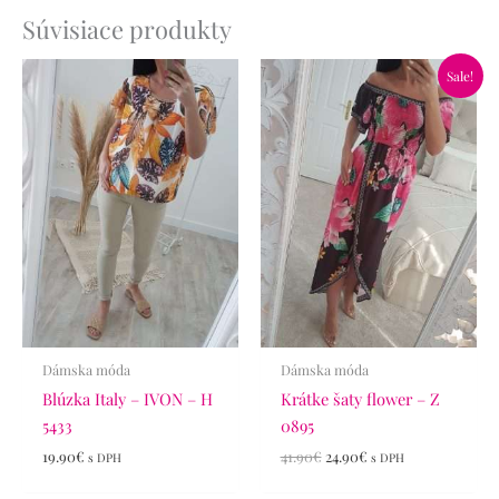
Súvisiace produkty
Pôvodná
Aktuálna
Sale!
cena
cena
bola:
je:
41.90€.
24.90€.
Dámska móda
Dámska móda
Blúzka Italy – IVON – H
Krátke šaty flower – Z
5433
0895
19.90
€
41.90
€
24.90
€
s DPH
s DPH