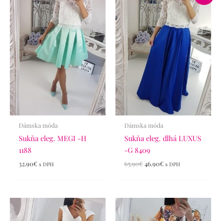
bola:
je:
65.90€.
46.90€.
Dámska móda
Dámska móda
Sukňa eleg. MEGI -H
Sukňa eleg. dlhá LUXUS
1188
-G 8409
32.90
€
65.90
€
46.90
€
s DPH
s DPH