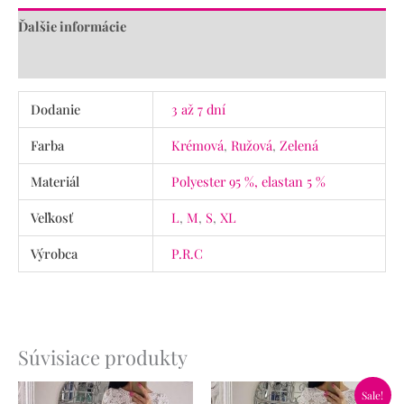
Ďalšie informácie
Recenzie (0)
Dodanie
3 až 7 dní
Farba
Krémová
,
Ružová
,
Zelená
Materiál
Polyester 95 %, elastan 5 %
Veľkosť
L
,
M
,
S
,
XL
Výrobca
P.R.C
Súvisiace produkty
Pôvodná
Aktuálna
Sale!
cena
cena