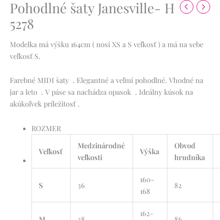
Pohodlné šaty Janesville- H
5278
Modelka má výšku 164cm ( nosí XS a S veľkosť ) a má na sebe
veľkosť S.
Farebné MIDI šaty . Elegantné a veľmi pohodlné. Vhodné na
jar a leto . V páse sa nachádza opasok . Ideálny kúsok na
akúkoľvek príležitosť .
ROZMER
Medzinárodné
Obvod
Veľkosť
Výška
veľkosti
hrudníka
160-
S
36
82
168
162-
M
38
86