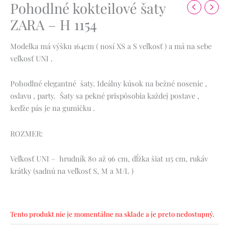
Pohodlné kokteilové šaty
ZARA – H 1154
Modelka má výšku 164cm ( nosí XS a S veľkosť ) a má na sebe
veľkosť UNI .
Pohodlné elegantné šaty. Ideálny kúsok na bežné nosenie ,
oslavu , party. Šaty sa pekné prispôsobia každej postave ,
keďže pás je na gumičku .
ROZMER:
Veľkosť UNI – hrudník 80 až 96 cm, dĺžka šiat 115 cm, rukáv
krátky (sadnú na veľkosť S, M a M/L )
Tento produkt nie je momentálne na sklade a je preto nedostupný.