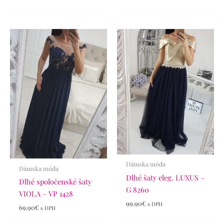
Dámska móda
Dámska móda
Dlhé šaty eleg. LUXUS –
Dlhé spoločenské šaty
G 8260
VIOLA – VP 1428
99.90
€
s DPH
69.90
€
s DPH