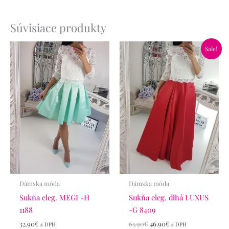
Súvisiace produkty
Pôvodná
Aktuálna
Sale!
cena
cena
bola:
je:
65.90€.
46.90€.
Dámska móda
Dámska móda
Sukňa eleg. MEGI -H
Sukňa eleg. dlhá LUXUS
1188
-G 8409
32.90
€
65.90
€
46.90
€
s DPH
s DPH