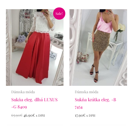
Pôvodná
Aktuálna
Sale!
cena
cena
bola:
je:
65.90€.
46.90€.
Dámska móda
Dámska móda
Sukňa eleg. dlhá LUXUS
Sukňa krátka eleg. -B
-G 8409
7454
65.90
€
46.90
€
17.90
€
s DPH
s DPH