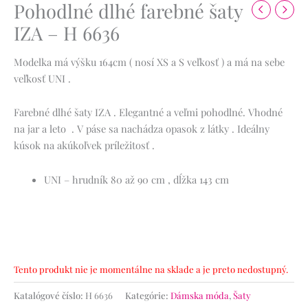
Pohodlné dlhé farebné šaty
IZA – H 6636
Modelka má výšku 164cm ( nosí XS a S veľkosť ) a má na sebe
veľkosť UNI .
Farebné dlhé šaty IZA . Elegantné a veľmi pohodlné. Vhodné
na jar a leto . V páse sa nachádza opasok z látky . Ideálny
kúsok na akúkoľvek príležitosť .
UNI – hrudník 80 až 90 cm , dĺžka 143 cm
Tento produkt nie je momentálne na sklade a je preto nedostupný.
Katalógové číslo:
H 6636
Kategórie:
Dámska móda
,
Šaty