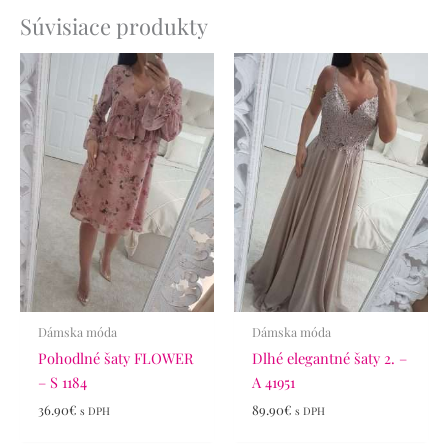
Súvisiace produkty
Dámska móda
Dámska móda
Pohodlné šaty FLOWER
Dlhé elegantné šaty 2. –
– S 1184
A 41951
36.90
€
89.90
€
s DPH
s DPH