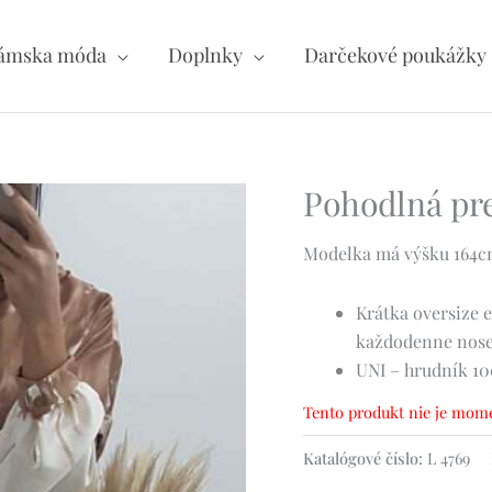
ámska móda
Doplnky
Darčekové poukážky
Pohodlná pre
Modelka má výšku 164cm 
Krátka oversize 
každodenne nose
UNI – hrudník 10
Tento produkt nie je mome
Katalógové číslo:
L 4769