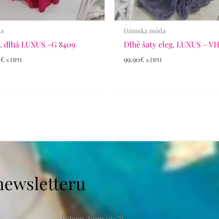
da
Dámska móda
. dlhá LUXUS -G 8409
Dlhé šaty eleg. LUXUS – V
0
€
99.90
€
s DPH
s DPH
newsletteru