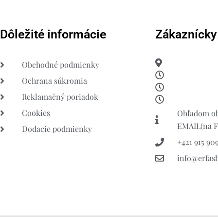
Dôležité informácie
Zákaznícky
Obchodné podmienky
Ochrana súkromia
Reklamačný poriadok
Cookies
Ohľadom ob
EMAIL(na FB
Dodacie podmienky
+421 915 909
info@erfas