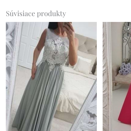
Súvisiace produkty
Pôvo
cena
bola:
65.90