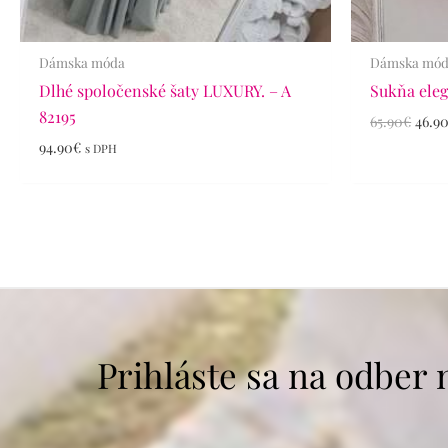
Dámska móda
Dámska mó
Dlhé spoločenské šaty LUXURY. – A
Sukňa eleg
82195
65.90
€
46.9
94.90
€
s DPH
Prihláste sa na odber 