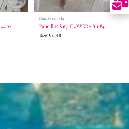
Dámska móda
H 4270
Pohodlné šaty FLOWER – S 1184
36.90
€
s DPH