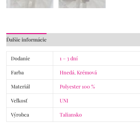
Ďalšie informácie
Recenzie (0)
Dodanie
1 – 3 dní
Farba
Hnedá
,
Krémová
Materiál
Polyester 100 %
Veľkosť
UNI
Výrobca
Taliansko