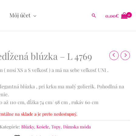
Môj účet
0.00
€
Hľadať
dĺžená blúzka – L 4769
( nosí XS a S veľkosť ) a má na sebe veľkosť UNI .
elegantná blúzka , pri krku ma malý golierik. Pohodlná na
nie.
0 až 110 cm, dĺžka 74 cm/ 98 cm , rukáv 60 cm
ntálne na sklade a je preto nedostupný.
Kategórie:
Blúzky, Košele, Topy
,
Dámska móda