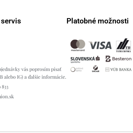
 servis
Platobné možnosti
jednávky vás poprosím písať
 alebo IG) a ďalšie informácie.
 833
hion.sk