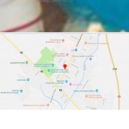
[sibwp_form id=2]