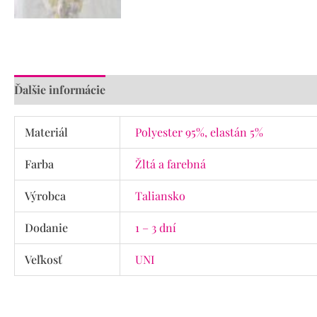
Ďalšie informácie
Materiál
Polyester 95%, elastán 5%
Farba
Žltá a farebná
Výrobca
Taliansko
Dodanie
1 – 3 dní
Veľkosť
UNI