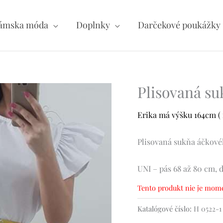
ámska móda
Doplnky
Darčekové poukážky
Plisovaná su
Erika má výšku 164cm ( n
Plisovaná sukňa áčkovéh
UNI – pás 68 až 80 cm, 
Tento produkt nie je mome
Katalógové číslo:
H 0522-1