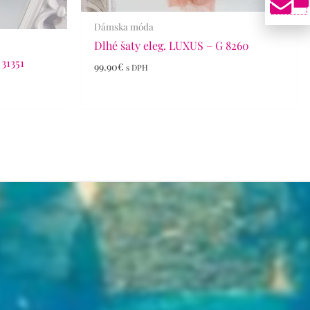
Dámska móda
Dlhé šaty eleg. LUXUS – G 8260
 31351
99.90
€
s DPH