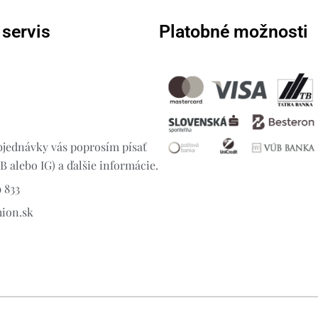
 servis
Platobné možnosti
jednávky vás poprosím písať
 alebo IG) a ďalšie informácie.
 833
hion.sk