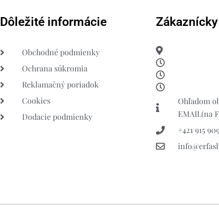
Dôležité informácie
Zákaznícky
Obchodné podmienky
Ochrana súkromia
Reklamačný poriadok
Cookies
Ohľadom ob
EMAIL(na FB
Dodacie podmienky
+421 915 909
info@erfas