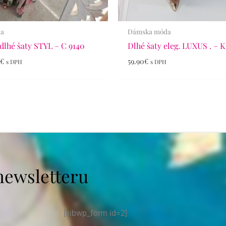
da
Dámska móda
dlhé šaty STYL – C 9140
Dlhé šaty eleg. LUXUS . – K
0
€
59.90
€
s DPH
s DPH
newsletteru
[sibwp_form id=2]