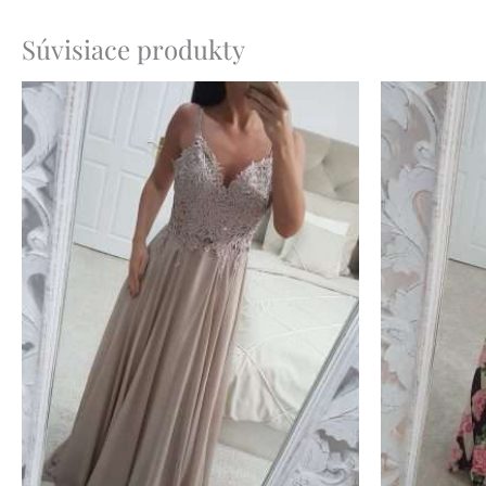
Súvisiace produkty
Pôvo
cena
bola:
59.90