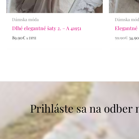
Dámska móda
Dámska mó
Dlhé elegantné šaty 2. – A 41951
Elegantné 
89.90
€
59.90
€
34.9
s DPH
Prihláste sa na odber 