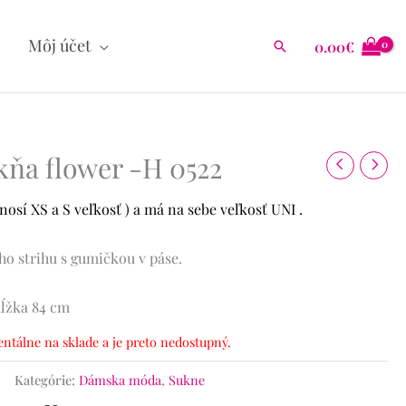
Môj účet
0.00
€
Hľadať
kňa flower -H 0522
osí XS a S veľkosť ) a má na sebe veľkosť UNI .
o strihu s gumičkou v páse.
dĺžka 84 cm
ntálne na sklade a je preto nedostupný.
Kategórie:
Dámska móda
,
Sukne