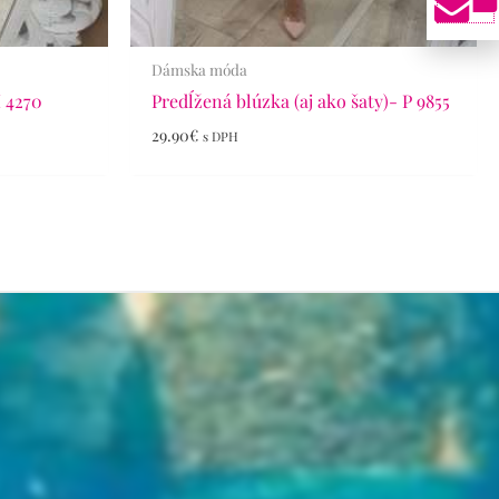
Dámska móda
H 4270
Predĺžená blúzka (aj ako šaty)- P 9855
29.90
€
s DPH