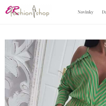
Preskočiť
na
Novinky
D
obsah