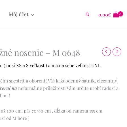
Môj účet
0.00
€
Hľadať
žné nosenie – M 0648
( nosí XS a S veľkosť ) a má na sebe veľkosť UNI .
 čím spestriť a okoreniť Váš každodenný šatník, elegantný
veral na
neformálne príležitosti Vám určite urobí radosť a
bou !
 až 100 cm, pás 70/80 cm , dĺžka od ramena 155 cm
osť od M hore )