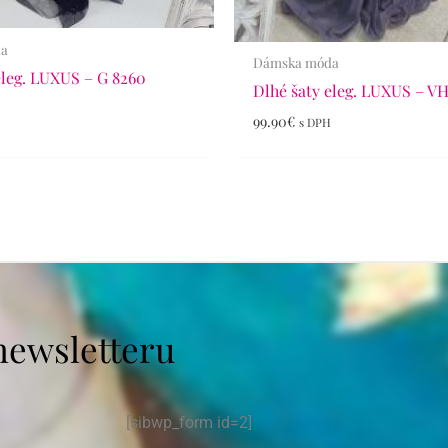
da
Dámska móda
eleg. LUXUS – G 8260
Dlhé šaty eleg. LUXUS – V
H
99.90
€
s DPH
newsletteru
[sibwp_form id=2]