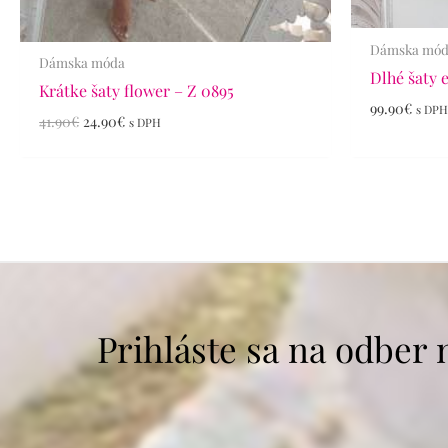
Dámska mó
Dámska móda
Dlhé šaty 
Krátke šaty flower – Z 0895
99.90
€
s DP
41.90
€
24.90
€
s DPH
Prihláste sa na odber 