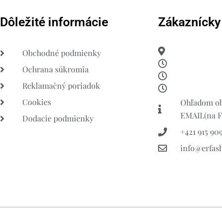
Dôležité informácie
Zákaznícky
Obchodné podmienky
Ochrana súkromia
Reklamačný poriadok
Cookies
Ohľadom ob
EMAIL(na FB
Dodacie podmienky
+421 915 909
info@erfas