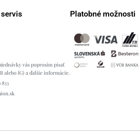
 servis
Platobné možnosti
jednávky vás poprosím písať
 alebo IG) a ďalšie informácie.
 833
hion.sk