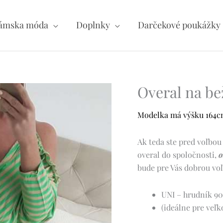
ámska móda
Doplnky
Darčekové poukážky
Overal na be
Modelka má výšku 164cm 
Ak teda ste pred voľbou
overal do spoločnosti,
o
bude pre Vás dobrou voľ
UNI – hrudník 90
(ideálne pre veľk