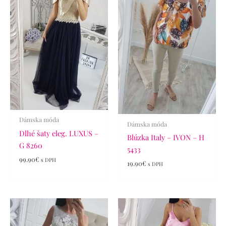
Dámska móda
Dámska móda
Dlhé šaty eleg. LUXUS –
Blúzka Italy – IVON – H
G 8260
5433
99.90
€
s DPH
19.90
€
s DPH