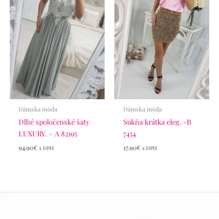
Dámska móda
Dámska móda
Dlhé spoločenské šaty
Sukňa krátka eleg. -B
LUXURY. – A 82195
7454
94.90
€
17.90
€
s DPH
s DPH