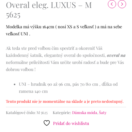
Overal eleg. LUXUS – M
5625
Modelka má výšku 164cm ( nosí XS a S veľkosť ) a má na sebe
veľkosť UNI .
Ak teda ste pred voľbou čím spestriť a okoreniť Váš
každodenný šatník, elegantný overal do spoločnosti,
overal na
neformálne príležitosti Vám určite urobí radosť a bude pre Vás
dobrou voľbou !
UNI – hrudník 90 až 96 cm, pás 70/80 cm , dĺžka od
ramena 140 cm
Tento produkt nie je momentálne na sklade a je preto nedostupný.
Katalógové číslo:
M 5625
Kategórie:
Dámska móda
,
Šaty
Pridať do wishlistu