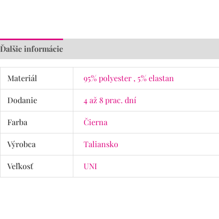
Ďalšie informácie
Materiál
95% polyester , 5% elastan
Dodanie
4 až 8 prac. dní
Farba
Čierna
Výrobca
Taliansko
Veľkosť
UNI