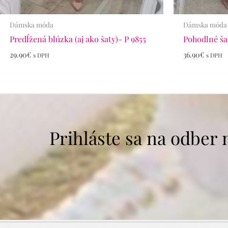
Dámska móda
Dámska móda
Predĺžená blúzka (aj ako šaty)- P 9855
Pohodlné ša
29.90
€
36.90
€
s DPH
s DPH
Prihláste sa na odber 