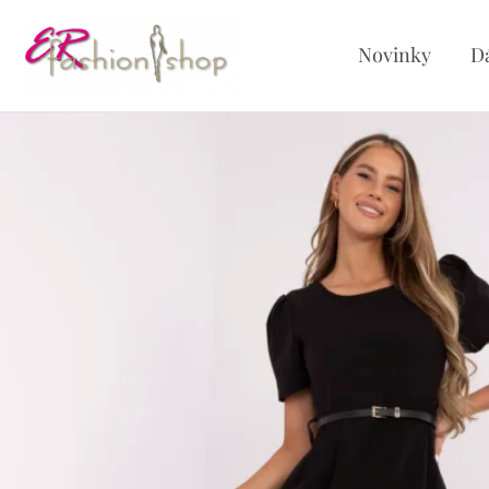
Preskočiť
na
Novinky
D
obsah