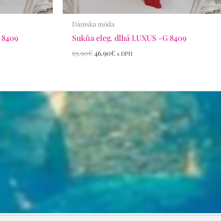
Dámska móda
 8409
Sukňa eleg. dlhá LUXUS -G 8409
65.90
€
46.90
€
s DPH