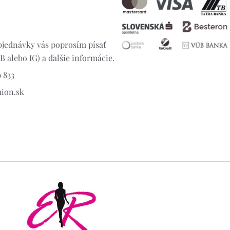
jednávky vás poprosím písať
 alebo IG) a ďalšie informácie.
 833
hion.sk