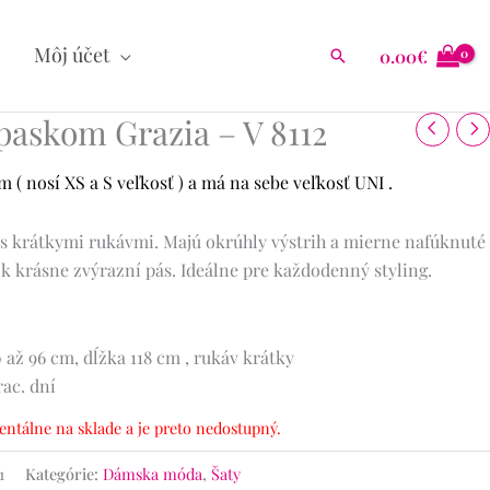
Môj účet
0.00
€
Hľadať
opaskom Grazia – V 8112
( nosí XS a S veľkosť ) a má na sebe veľkosť UNI .
 s krátkymi rukávmi. Majú okrúhly výstrih a mierne nafúknuté
k krásne zvýrazní pás. Ideálne pre každodenný styling.
 až 96 cm, dĺžka 118 cm , rukáv krátky
rac. dní
ntálne na sklade a je preto nedostupný.
1
Kategórie:
Dámska móda
,
Šaty