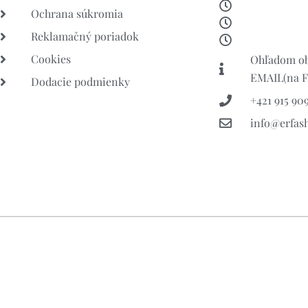
Ochrana súkromia
Reklamačný poriadok
Cookies
Ohľadom ob
EMAIL(na FB
Dodacie podmienky
+421 915 909
info@erfas