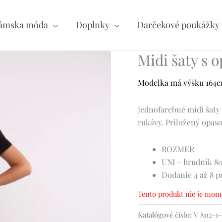
ámska móda
Doplnky
Darčekové poukážky
Midi šaty s 
Modelka má výšku 164cm 
Jednofarebné midi šaty
rukávy. Priložený opaso
ROZMER
UNI – hrudník 80
Dodanie 4 až 8 p
Tento produkt nie je mome
Katalógové číslo:
V 8112-1-