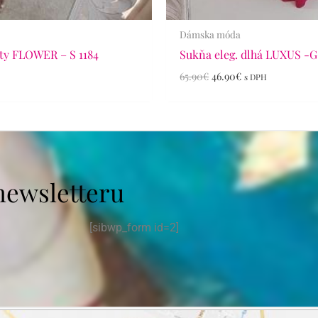
Dámska móda
ty FLOWER – S 1184
Sukňa eleg. dlhá LUXUS -G
65.90
€
46.90
€
s DPH
newsletteru
[sibwp_form id=2]