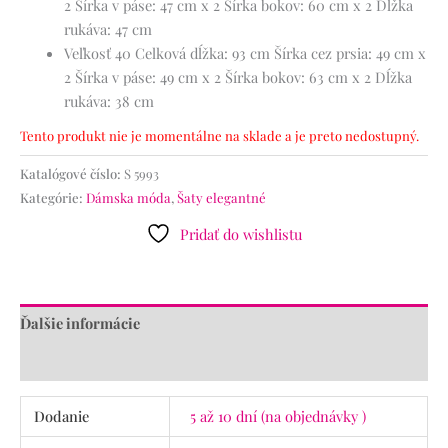
2
Šírka v páse: 47 cm x 2
Šírka bokov: 60 cm x 2
Dĺžka
rukáva: 47 cm
Veľkosť 40
Celková dĺžka: 93 cm
Šírka cez prsia: 49 cm x
2
Šírka v páse: 49 cm x 2
Šírka bokov: 63 cm x 2
Dĺžka
rukáva: 38 cm
Tento produkt nie je momentálne na sklade a je preto nedostupný.
Katalógové číslo:
S 5993
Kategórie:
Dámska móda
,
Šaty elegantné
Pridať do wishlistu
Ďalšie informácie
Recenzie (0)
Dodanie
5 až 10 dní (na objednávky )