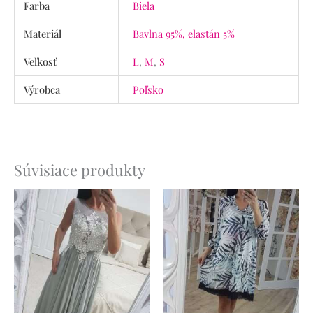
Farba
Biela
Materiál
Bavlna 95%, elastán 5%
Veľkosť
L
,
M
,
S
Výrobca
Poľsko
Súvisiace produkty