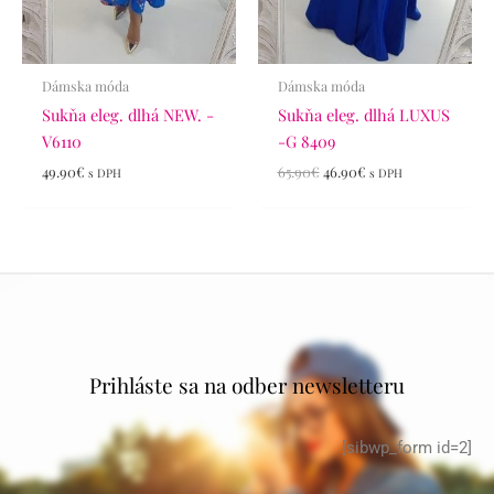
Dámska móda
Dámska móda
Sukňa eleg. dlhá NEW. -
Sukňa eleg. dlhá LUXUS
V6110
-G 8409
49.90
€
65.90
€
46.90
€
s DPH
s DPH
Prihláste sa na odber newsletteru
[sibwp_form id=2]