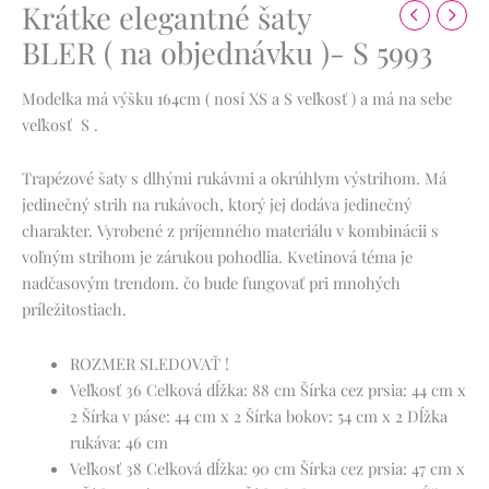
Krátke elegantné šaty
BLER ( na objednávku )- S 5993
Modelka má výšku 164cm ( nosí XS a S veľkosť ) a má na sebe
veľkosť S .
Trapézové šaty s dlhými rukávmi a okrúhlym výstrihom.
Má
jedinečný strih na rukávoch, ktorý jej dodáva jedinečný
charakter.
Vyrobené z príjemného materiálu v kombinácii s
voľným strihom je zárukou pohodlia.
Kvetinová téma je
nadčasovým trendom.
čo bude fungovať pri mnohých
príležitostiach.
ROZMER SLEDOVAŤ !
Veľkosť 36
Celková dĺžka: 88 cm
Šírka cez prsia: 44 cm x
2
Šírka v páse: 44 cm x 2
Šírka bokov: 54 cm x 2
Dĺžka
rukáva: 46 cm
Veľkosť 38
Celková dĺžka: 90 cm
Šírka cez prsia: 47 cm x