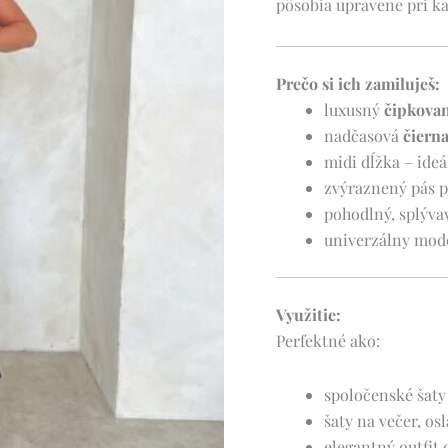
pôsobia upravene pri kaž
Prečo si ich zamiluješ:
luxusný
čipkova
nadčasová
čierna
midi dĺžka – ideá
zvýraznený pás p
pohodlný, splýva
univerzálny model
Využitie:
Perfektné ako:
spoločenské šaty
šaty na večer, os
elegantný outfit 