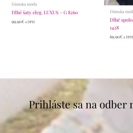
Dámska móda
Dámska mó
Dlhé šaty eleg. LUXUS – G 8260
Dlhé spolo
99.90
€
s DPH
1428
69.90
€
s DP
Prihláste sa na odber 