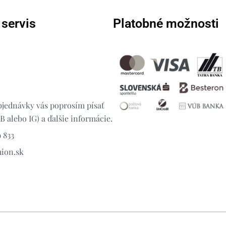
 servis
Platobné možnosti
jednávky vás poprosím písať
 alebo IG) a ďalšie informácie.
 833
hion.sk