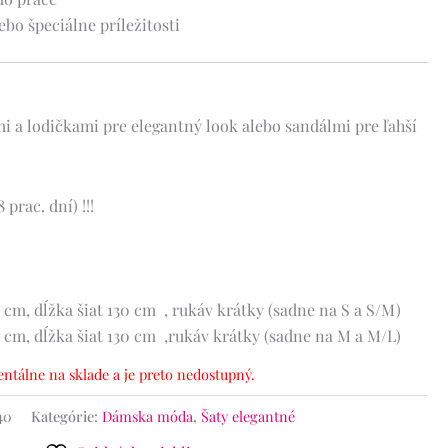
ebo špeciálne príležitosti
 a lodičkami pre elegantný look alebo sandálmi pre ľahší
 prac. dní) !!!
 cm, dĺžka šiat 130 cm , rukáv krátky (sadne na S a S/M)
 cm, dĺžka šiat 130 cm ,rukáv krátky (sadne na M a M/L)
ntálne na sklade a je preto nedostupný.
40
Kategórie:
Dámska móda
,
Šaty elegantné