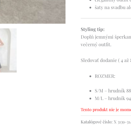
šaty na svadbu al
Styling tip:
Doplň jemnými šperkami
večerný outfit.
Sledovať dodanie ( 4 až 8
ROZMER:
S/M – hrudník 88
M/L – hrudník 94
Tento produkt nie je mome
Katalógové číslo:
X 3139-31