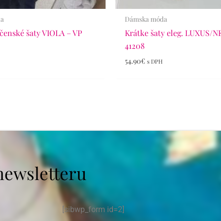
da
Dámska móda
čenské šaty VIOLA – VP
Krátke šaty eleg. LUXUS/N
41208
54.90
€
H
s DPH
newsletteru
[sibwp_form id=2]