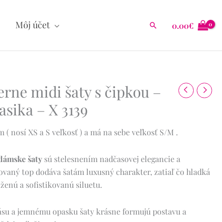
Môj účet
0.00
€
Hľadať
erne midi šaty s čipkou –
asika – X 3139
( nosí XS a S veľkosť ) a má na sebe veľkosť S/M .
 dámske šaty
sú stelesnením nadčasovej elegancie a
ovaný top dodáva šatám luxusný charakter, zatiaľ čo hladká
ženú a sofistikovanú siluetu.
su a jemnému opasku šaty krásne formujú postavu a