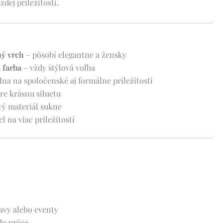
dej príležitosti.
ný vrch
– pôsobí elegantne a žensky
 farba
– vždy štýlová voľba
lna na spoločenské aj formálne príležitosti
re krásnu siluetu
vý materiál sukne
 na viac príležitostí
lavy alebo eventy
do práce