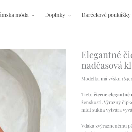
ámska móda
Doplnky
Darčekové poukážky
Elegantné či
nadčasová kl
Modelka má výšku 164cm 
Tieto
čierne elegantné
ženskosti. Výrazný čipk
midi sukňa vytvára vyvá
Vďaka zvýraznenému pá