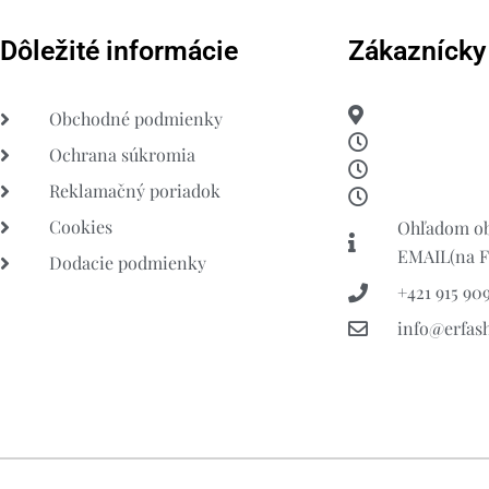
Dôležité informácie
Zákaznícky
Obchodné podmienky
Ochrana súkromia
Reklamačný poriadok
Cookies
Ohľadom ob
EMAIL(na FB
Dodacie podmienky
+421 915 909
info@erfas