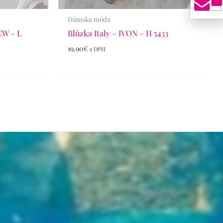
Dámska móda
EW – L
Blúzka Italy – IVON – H 5433
19.90
€
s DPH