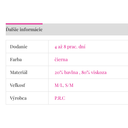
Ďalšie informácie
Recenzie (0)
Dodanie
4 až 8 prac. dní
Farba
čierna
Materiál
20% bavlna , 80% viskoza
Veľkosť
M/L
,
S/M
Výrobca
P.R.C