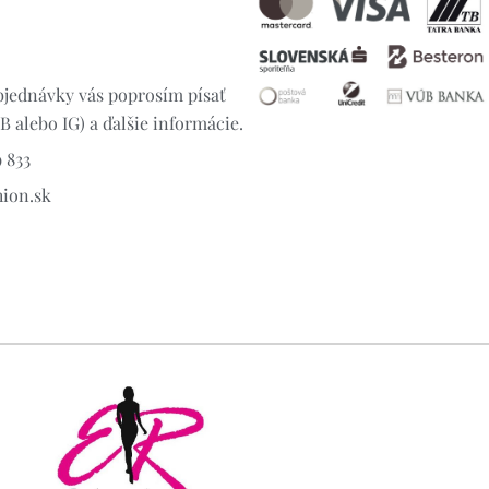
jednávky vás poprosím písať
 alebo IG) a ďalšie informácie.
 833
hion.sk