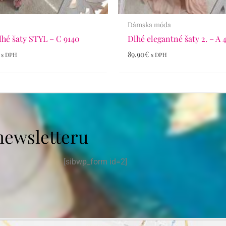
Dámska móda
lhé šaty STYL – C 9140
Dlhé elegantné šaty 2. – A 
89.90
€
s DPH
s DPH
newsletteru
[sibwp_form id=2]