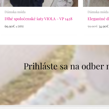
Dámska móda
Dámska móda
Dlhé spoločenské šaty VIOLA – VP 1428
Elegantné d
69.90
€
59.90
€
34.90
€
s DPH
Prihláste sa na odber 