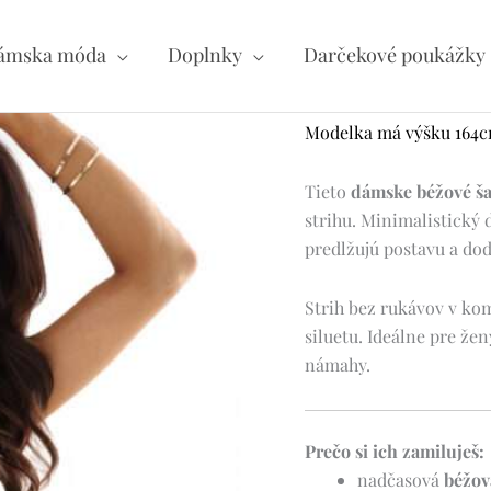
ámska móda
Doplnky
Darčekové poukážky
Modelka má výšku 164cm 
Tieto
dámske béžové ša
strihu. Minimalistický 
predlžujú postavu a dod
Strih bez rukávov v kom
siluetu. Ideálne pre že
námahy.
Prečo si ich zamiluješ:
nadčasová
béžov