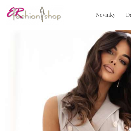
Preskočiť
na
Novinky
D
obsah