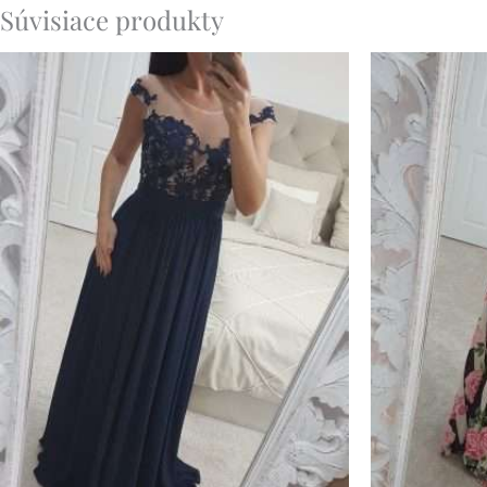
Súvisiace produkty
Pôvod
cena
bola:
59.90€