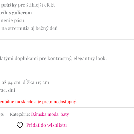
e prúžky
pre štíhlejší efekt
trih s golierom
znenie pásu
 na stretnutia aj bežný deň
latými doplnkami pre kontrastný, elegantný look.
 až 94 cm, dĺžka 115 cm
rac. dní
ntálne na sklade a je preto nedostupný.
156
Kategórie:
Dámska móda
,
Šaty
Pridať do wishlistu