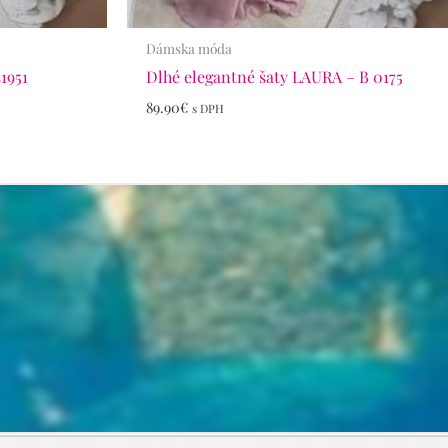
Dámska móda
41951
Dlhé elegantné šaty LAURA – B 0175
89.90
€
s DPH