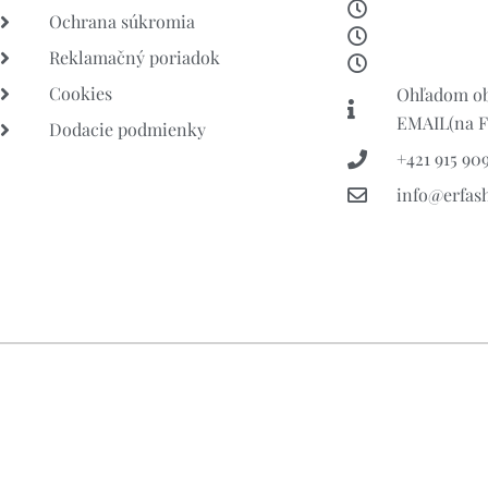
Ochrana súkromia
Reklamačný poriadok
Cookies
Ohľadom ob
EMAIL(na FB
Dodacie podmienky
+421 915 909
info@erfas