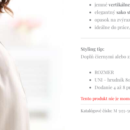
jemné
vertikáln
elegantný
sako s
opasok na zvýra
ideálne do práce,
Styling tip:
Doplň čiernymi alebo z
ROZMER
UNI – hrudník 80
Dodanie 4 až 8 p
Tento produkt nie je mome
Katalógové číslo:
M 5155-5