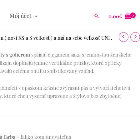
Môj účet
0.00
€
Hľadať
( nosí XS a S veľkosť ) a má na sebe veľkosť UNI .
ty s golierom
spájajú eleganciu saka s jemnosťou ženského
dizajn dopĺňajú jemné vertikálne prúžky, ktoré opticky
ávajú celému outfitu sofistikovaný vzhľad.
binácii s opaskom krásne zvýrazní pás a vytvorí lichotivú
ny, ktoré chcú vyzerať upravene a štýlovo bez zbytočnej
á farba
– ľahko kombinovateľná