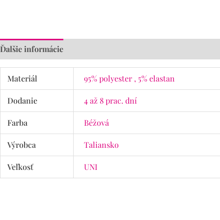
Ďalšie informácie
Materiál
95% polyester , 5% elastan
Dodanie
4 až 8 prac. dní
Farba
Béžová
Výrobca
Taliansko
Veľkosť
UNI