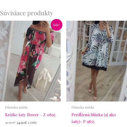
Súvisiace produkty
Pôvodná
Aktuálna
Sale!
cena
cena
bola:
je:
41.90€.
24.90€.
Dámska móda
Dámska móda
Krátke šaty flower – Z 0895
Predĺžená blúzka (aj ako
šaty)- P 9855
41.90
€
24.90
€
s DPH