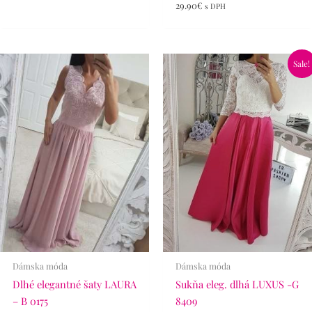
29.90
€
s DPH
Pôvodná
Aktuálna
Sale!
cena
cena
bola:
je:
65.90€.
46.90€.
Dámska móda
Dámska móda
Dlhé elegantné šaty LAURA
Sukňa eleg. dlhá LUXUS -G
– B 0175
8409