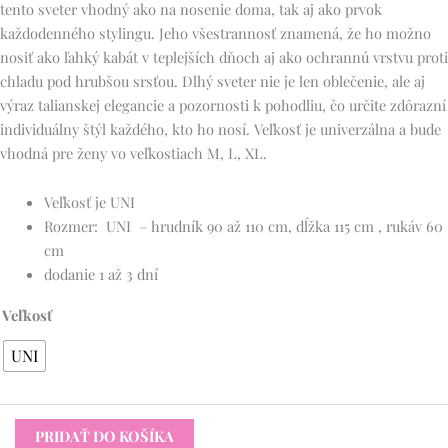
tento sveter vhodný ako na nosenie doma, tak aj ako prvok
každodenného stylingu. Jeho všestrannosť znamená, že ho možno
nosiť ako ľahký kabát v teplejších dňoch aj ako ochrannú vrstvu proti
chladu pod hrubšou srsťou. Dlhý sveter nie je len oblečenie, ale aj
výraz talianskej elegancie a pozornosti k pohodliu, čo určite zdôrazní
individuálny štýl každého, kto ho nosí. Veľkosť je univerzálna a bude
vhodná pre ženy vo veľkostiach M, L, XL.
Veľkosť je UNI
Rozmer: UNI – hrudník 90 až 110 cm, dĺžka 115 cm , rukáv 60
cm
dodanie 1 až 3 dní
Veľkosť
UNI
PRIDAŤ DO KOŠÍKA