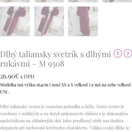
Dlhý taliansky svetrík s dlhými
rukávmi – M 9508
26.90
€
s DPH
Modelka má výšku 164cm ( nosí XS a S veľkosť ) a má na sebe veľkosť
UNI .
Dlhý taliansky sveter je esenciou pohodlia a štýlu. Tento sveter je
vyrobený z mäkkých a na dotyk príjemných vlákien a je dokonalým
spoločníkom na chladnejšie dni. Jeho predĺžený strih mu dodáva
eleganciu pri zachovaní ležérneho charakteru. Vďaka svojej dĺžke je