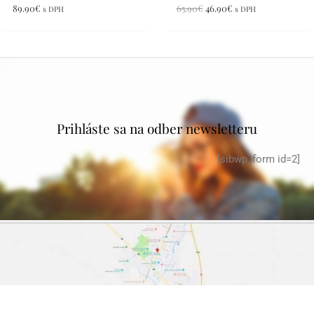
89.90
€
65.90
€
46.90
€
s DPH
s DPH
Prihláste sa na odber newsletteru
[sibwp_form id=2]