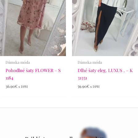
Dámska móda
Dámska móda
Pohodlné šaty FLOWER – S
Dlhé šaty eleg. LUXUS . – K
1184
31351
36.90
€
59.90
€
s DPH
s DPH