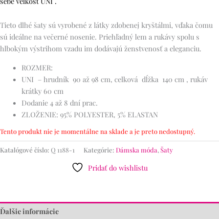
sebe veľkosť UNI .
Tieto dlhé šaty sú vyrobené z látky zdobenej kryštálmi, vďaka čomu
sú ideálne na večerné nosenie. Priehľadný lem a rukávy spolu s
hlbokým výstrihom vzadu im dodávajú ženstvenosť a eleganciu.
ROZMER:
UNI – hrudník 90 až 98 cm, celková dĺžka 140 cm , rukáv
krátky 60 cm
Dodanie 4 až 8 dní prac.
ZLOŽENIE: 95% POLYESTER, 5% ELASTAN
Tento produkt nie je momentálne na sklade a je preto nedostupný.
Katalógové číslo:
Q 1188-1
Kategórie:
Dámska móda
,
Šaty
Pridať do wishlistu
Ďalšie informácie