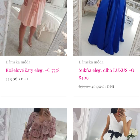
Dámska móda
Dámska móda
Košeľové šaty eleg. -C 7758
Sukňa eleg. dlhá LUXUS -G
8409
34.90
€
s DPH
65.90
€
46.90
€
s DPH