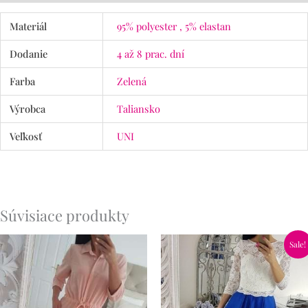
Materiál
95% polyester , 5% elastan
Dodanie
4 až 8 prac. dní
Farba
Zelená
Výrobca
Taliansko
Veľkosť
UNI
Súvisiace produkty
Pôvodná
Aktuálna
Sale!
cena
cena
bola:
je:
65.90€.
46.90€.