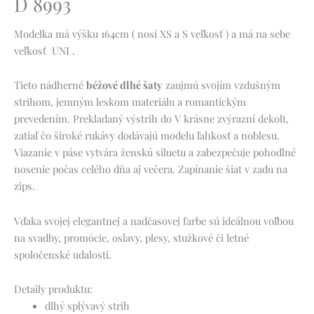
D 8993
Modelka má výšku 164cm ( nosí XS a S veľkosť ) a má na sebe
veľkosť UNI .
Tieto nádherné
béžové dlhé šaty
zaujmú svojím vzdušným
strihom, jemným leskom materiálu a romantickým
prevedením. Prekladaný výstrih do V krásne zvýrazní dekolt,
zatiaľ čo široké rukávy dodávajú modelu ľahkosť a noblesu.
Viazanie v páse vytvára ženskú siluetu a zabezpečuje pohodlné
nosenie počas celého dňa aj večera. Zapínanie šiat v zadu na
zips.
Vďaka svojej elegantnej a nadčasovej farbe sú ideálnou voľbou
na svadby, promócie, oslavy, plesy, stužkové či letné
spoločenské udalosti.
Detaily produktu:
dlhý splývavý strih