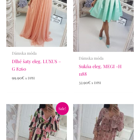
Dámska móda
Dámska móda
Dlhé šaty eleg. LUXUS –
Sukňa eleg. MEGI -H
G 8260
1188
99.90
€
s DPH
32.90
€
s DPH
Pôvodná
Aktuálna
Sale!
cena
cena
bola:
je:
59.90€.
34.90€.