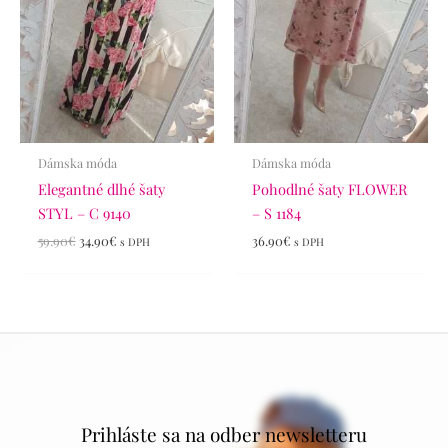
Dámska móda
Dámska móda
Elegantné dlhé šaty
Pohodlné šaty FLOWER
STYL – C 9140
– S 1184
59.90
€
34.90
€
36.90
€
s DPH
s DPH
Prihláste sa na odber newsletteru