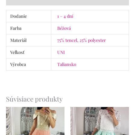
Dodanie
1 – 4 dní
Farba
Béžová
Materiál
75% tencel, 25% polyester
Veľkosť
UNI
Výrobca
Taliansko
Súvisiace produkty