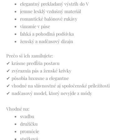
elegantný prekladaný výstrih do V
jemne lesklý vzdušný materiál
romantické balónové rukávy
viazanie v páse
ľahká a pohodlná podšívka
ženský a nadčasový dizajn
Prečo si ich zamilujete:
✔ krásne predĺžia postavu
✔ zvýraznia pás a ženské krivky
✔ pôsobia luxusne a elegantne
✔ vhodné na slávnostné aj spoločenské príležitosti
✔ nadčasový model, ktorý nevyjde z módy
Vhodné na:
svadbu
družičku
promócie
stužkovú