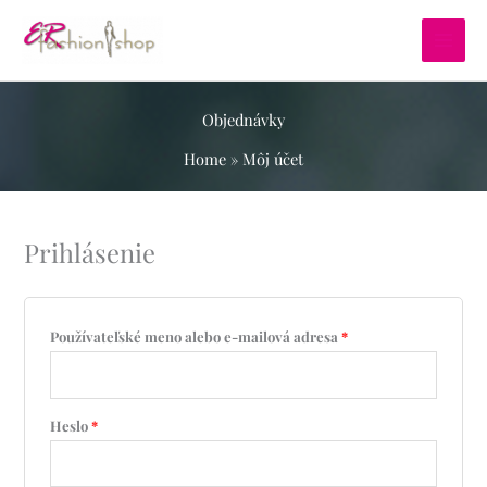
Preskočiť
na
obsah
Objednávky
Home
»
Môj účet
Povinné
Povinné
Povinné
Povinné
Prihlásenie
Používateľské meno alebo e-mailová adresa
*
Heslo
*