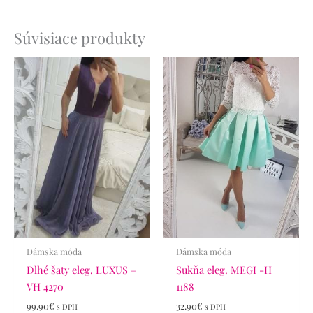
Súvisiace produkty
Dámska móda
Dámska móda
Dlhé šaty eleg. LUXUS –
Sukňa eleg. MEGI -H
VH 4270
1188
99.90
€
32.90
€
s DPH
s DPH