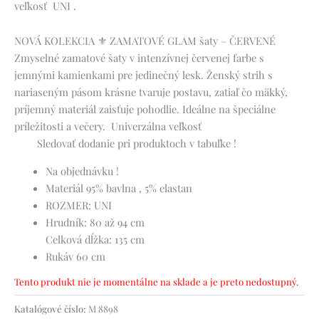
veľkosť UNI .
NOVÁ KOLEKCIA ⚜️ ZAMATOVÉ GLAM šaty – ČERVENÉ
Zmyselné zamatové šaty v intenzívnej červenej farbe s
jemnými kamienkami pre jedinečný lesk. Ženský strih s
nariaseným pásom krásne tvaruje postavu, zatiaľ čo mäkký,
príjemný materiál zaisťuje pohodlie. Ideálne na špeciálne
príležitosti a večery. Univerzálna veľkosť
Sledovať dodanie pri produktoch v tabuľke !
Na objednávku !
Materiál 95% bavlna , 5% elastan
ROZMER: UNI
Hrudník: 80 až 94 cm
Celková dĺžka: 135 cm
Rukáv 60 cm
Tento produkt nie je momentálne na sklade a je preto nedostupný.
Katalógové číslo:
M 8898