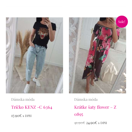
Pôvodná
Aktuálna
Sale!
cena
cena
bola:
je:
41.90€.
24.90€.
Dámska móda
Dámska móda
Tričko KENZ -C 6364
Krátke šaty flower – Z
0895
17.90
€
s DPH
41.90
€
24.90
€
s DPH