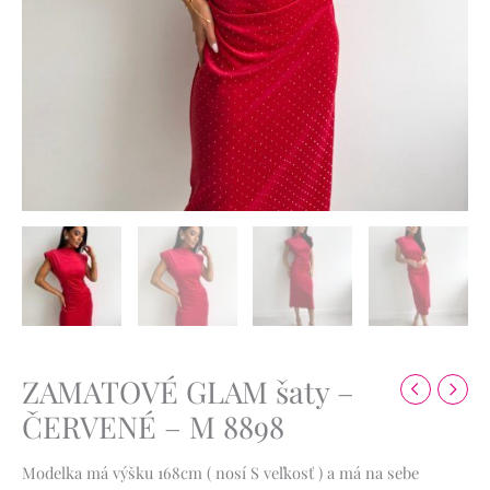
ZAMATOVÉ GLAM šaty –
ČERVENÉ – M 8898
Modelka má výšku 168cm ( nosí S veľkosť ) a má na sebe