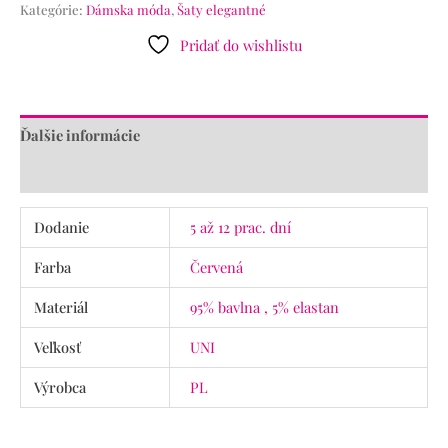
Kategórie:
Dámska móda
,
Šaty elegantné
Pridať do wishlistu
Ďalšie informácie
Recenzie (0)
Dodanie
5 až 12 prac. dní
Farba
Červená
Materiál
95% bavlna , 5% elastan
Veľkosť
UNI
Výrobca
PL