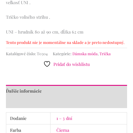
veľkosť UNI .
Tričko voľného strihu .
UNI – hrudník 80 až 90 cm, dĺžka 62 cm
Tento produkt nie je momentálne na sklade a je preto nedostupný.
Katalógové číslo:
T0304
Kategórie:
Dámska móda
,
Trička
Pridať do wishlistu
Ďalšie informácie
Recenzie (0)
Dodanie
1 – 3 dní
Farba
Čierna