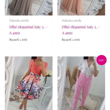
Dámska móda
Dámska móda
Dlhé elegantné šaty 2. –
Dlhé elegantné šaty 2. –
A 41951
A 41951
89.90
€
89.90
€
s DPH
s DPH
Pôvodná
Aktuálna
Sale!
cena
cena
bola:
je:
34.90€.
19.90€.