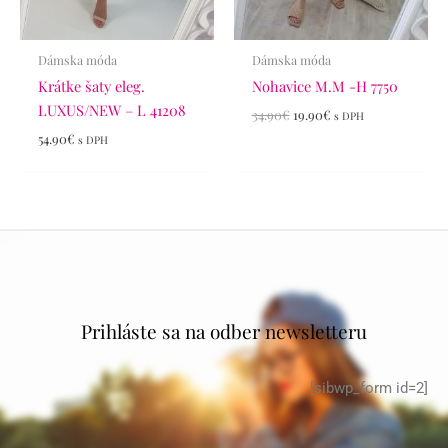
Dámska móda
Dámska móda
Krátke šaty eleg.
Nohavice M.M -H 7750
LUXUS/NEW – L 41208
34.90
€
19.90
€
s DPH
54.90
€
s DPH
Prihláste sa na odber newsletteru
[sibwp_form id=2]