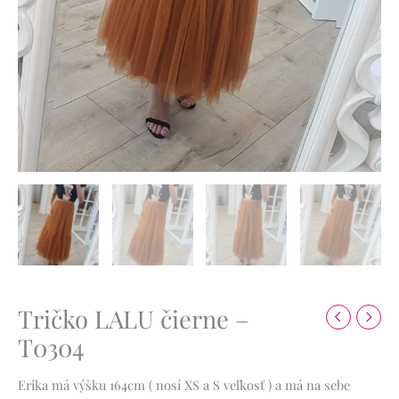
Tričko LALU čierne –
T0304
Erika má výšku 164cm ( nosí XS a S veľkosť ) a má na sebe