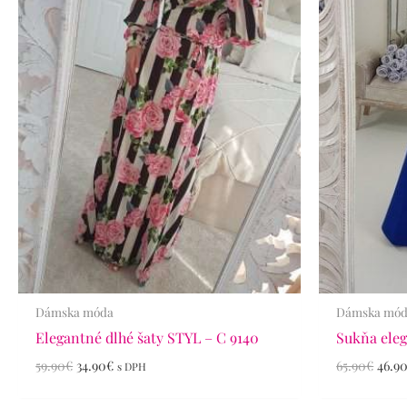
Dámska móda
Dámska mó
Elegantné dlhé šaty STYL – C 9140
Sukňa eleg
59.90
€
34.90
€
65.90
€
46.9
s DPH