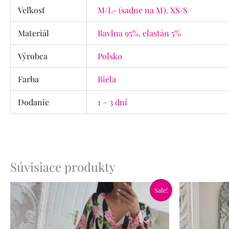
Veľkosť
M/L- (sadne na M)
,
XS/S
Materiál
Bavlna 95%, elastán 5%
Výrobca
Poľsko
Farba
Biela
Dodanie
1 – 3 dní
Súvisiace produkty
Pôvodná
Aktuálna
Pôvo
Sale!
cena
cena
cena
bola:
je:
bola:
59.90€.
34.90€.
65.90