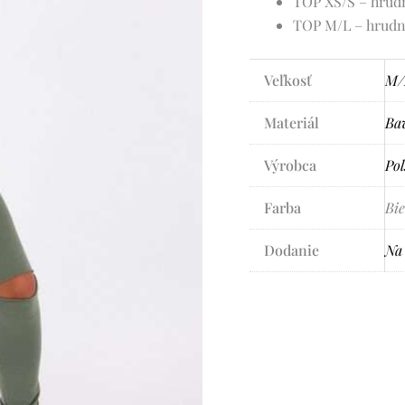
TOP XS/S – hrudn
TOP M/L – hrudní
Veľkosť
M/
Materiál
Bav
Výrobca
Poľ
Farba
Bie
Dodanie
Na 