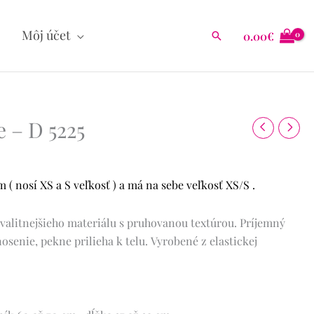
Môj účet
0.00
€
Hľadať
e – D 5225
( nosí XS a S veľkosť ) a má na sebe veľkosť XS/S .
valitnejšieho materiálu s pruhovanou textúrou.
Príjemný
osenie, pekne prilieha k telu.
Vyrobené z elastickej