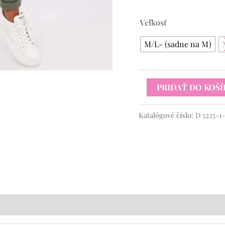
Veľkosť
M/L- (sadne na M)
PRIDAŤ DO KOŠÍ
Katalógové číslo:
D 5225-1