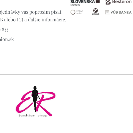
jednávky vás poprosím písať
 alebo IG) a ďalšie informácie.
 833
hion.sk