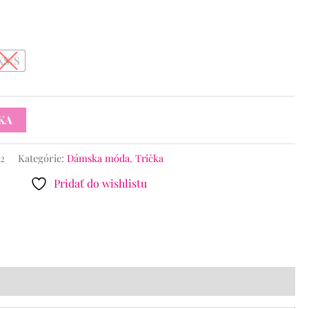
XS/S
KA
-2
Kategórie:
Dámska móda
,
Trička
Pridať do wishlistu