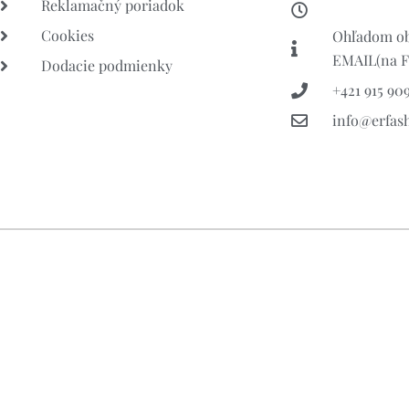
Reklamačný poriadok
Cookies
Ohľadom ob
EMAIL(na FB
Dodacie podmienky
+421 915 909
info@erfas