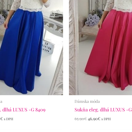
da
Dámska móda
. dlhá LUXUS -G 8409
Sukňa eleg. dlhá LUXUS -G
0
€
65.90
€
46.90
€
s DPH
s DPH