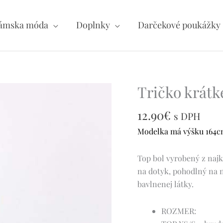
ámska móda
Doplnky
Darčekové poukážky
Tričko krátk
množstvo
Tričko
12.90
€
krátke
s DPH
-
Modelka má výšku 164cm 
D
5225
Top bol vyrobený z najk
na dotyk, pohodlný na n
bavlnenej látky.
ROZMER: