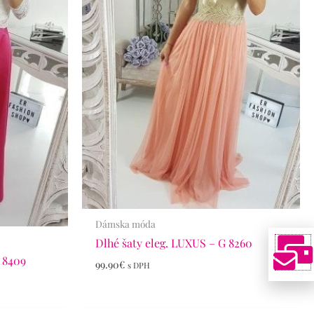
Dámska móda
Dlhé šaty eleg. LUXUS – G 8260
 8409
99.90
€
s DPH