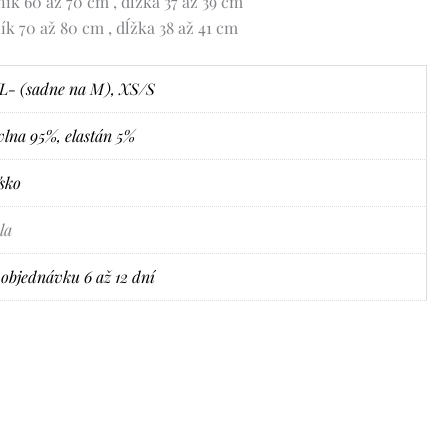
ík 60 až 70 cm , dĺžka 37 až 39 cm
k 70 až 80 cm , dĺžka 38 až 41 cm
L- (sadne na M)
,
XS/S
lna 95%, elastán 5%
sko
la
objednávku 6 až 12 dní