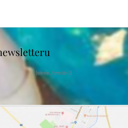
newsletteru
[sibwp_form id=2]