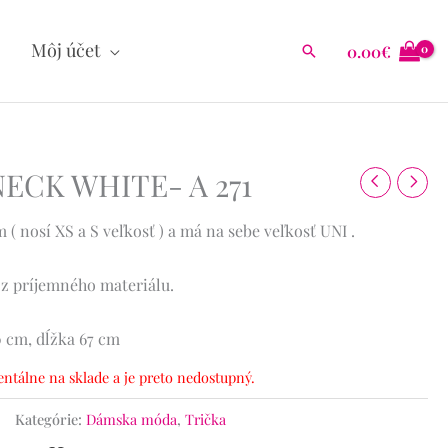
Môj účet
0.00
€
Hľadať
NECK WHITE- A 271
( nosí XS a S veľkosť ) a má na sebe veľkosť UNI .
 z príjemného materiálu.
0 cm, dĺžka 67 cm
ntálne na sklade a je preto nedostupný.
Kategórie:
Dámska móda
,
Trička