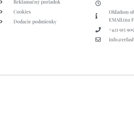
Reklamačný poriadok
Cookies
Ohľadom ob
EMAIL(na FB
Dodacie podmienky
+421 915 909
info@erfas