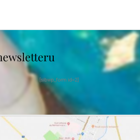
newsletteru
[sibwp_form id=2]