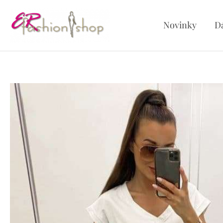
Preskočiť
na
Novinky
D
obsah