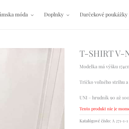
ámska móda
Doplnky
Darčekové poukážky
T-SHIRT V-
Modelka má výšku 174cm 
Tričko voľného strihu a
UNI – hrudník 90 až 10
Tento produkt nie je mome
Katalógové číslo:
A 271-1-1