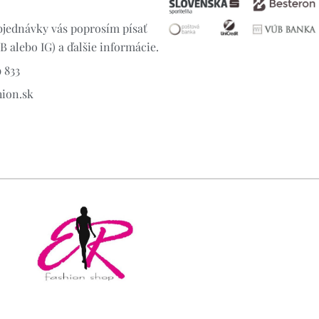
jednávky vás poprosím písať
 alebo IG) a ďalšie informácie.
 833
hion.sk