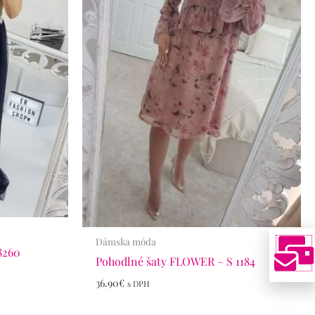
Dámska móda
8260
Pohodlné šaty FLOWER – S 1184
36.90
€
s DPH