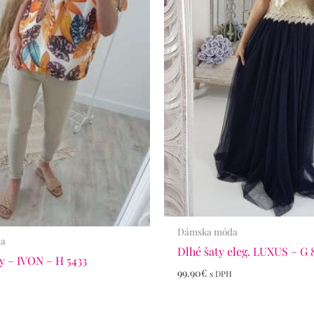
Dámska móda
da
Dlhé šaty eleg. LUXUS – G 
ly – IVON – H 5433
99.90
€
s DPH