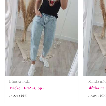
Dámska móda
Dámska mó
Tričko KENZ -C 6364
Blúzka Ita
17.90
€
19.90
€
s DPH
s DPH