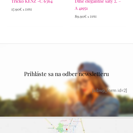
Tričko KENZ -C 6364
Dlhé elegantné šaty 2. –
A 41951
17.90
€
s DPH
89.90
€
s DPH
Prihláste sa na odber newsletteru
[sibwp_form id=2]