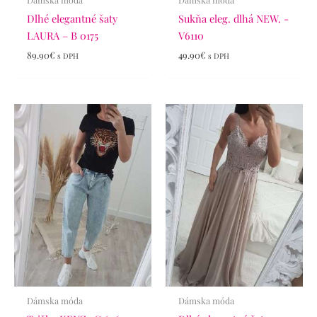
Dlhé elegantné šaty
Sukňa eleg. dlhá NEW. -
LAURA – B 0175
V6110
89.90
€
49.90
€
s DPH
s DPH
Dámska móda
Dámska móda