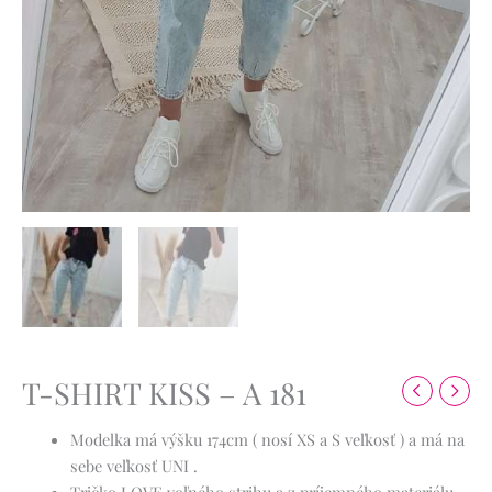
T-SHIRT KISS – A 181
Modelka má výšku 174cm ( nosí XS a S veľkosť ) a má na
sebe veľkosť UNI .
Tričko LOVE voľného strihu a z príjemného materiálu.