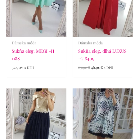
Dámska móda
Dámska móda
Sukňa eleg. MEGI -H
Sukňa eleg. dlhá LUXUS
1188
-G 8409
32.90
€
65.90
€
46.90
€
s DPH
s DPH