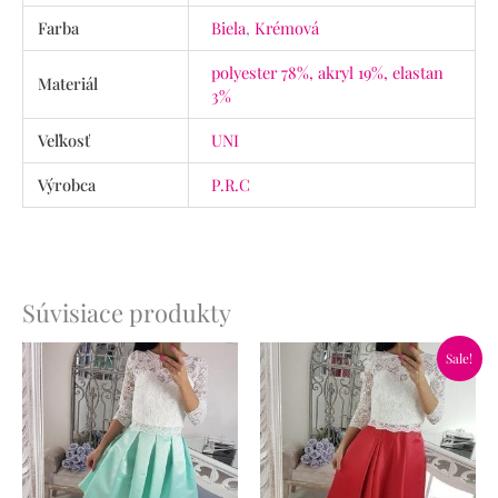
Farba
Biela
,
Krémová
polyester 78%, akryl 19%, elastan
Materiál
3%
Veľkosť
UNI
Výrobca
P.R.C
Súvisiace produkty
Pôvodná
Aktuálna
Sale!
cena
cena
bola:
je:
65.90€.
46.90€.