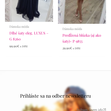
Dámska móda
Dámska móda
Dlhé šaty eleg. LUXUS –
Predĺžená blúzka (aj ako
G 8260
šaty)- P 9855
99.90
€
s DPH
29.90
€
s DPH
Prihláste sa na odber newsletteru
[sibwp_form id=2]