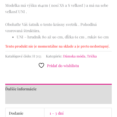
Modelka má výšku 164cm ( nosí XS a S veľkosť ) a má na sebe
veľkosť UNI .
Obohaťte Váš šatník o tento krásny svetrík . Pohodlná
vzorovaná štruktúra.
UNI – hrudník 80 až 90 cm, dĺžka 61 cm , rukáv 60 cm
Tento produkt nie je momentálne na sklade a je preto nedostupný.
Katalógové číslo:
H 7153
Kategórie:
Dámska móda
,
Trička
Pridať do wishlistu
Ďalšie informácie
Recenzie (0)
Dodanie
1 – 3 dní