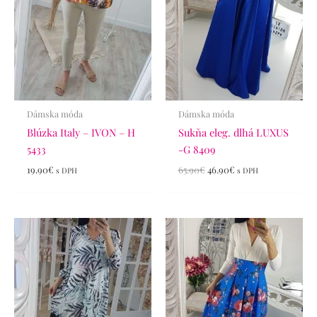
Dámska móda
Dámska móda
Blúzka Italy – IVON – H
Sukňa eleg. dlhá LUXUS
5433
-G 8409
19.90
€
65.90
€
46.90
€
s DPH
s DPH