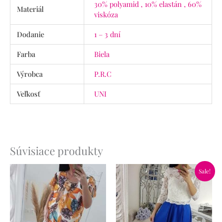
30% polyamid , 10% elastán , 60%
Materiál
viskóza
Dodanie
1 – 3 dní
Farba
Biela
Výrobca
P.R.C
Veľkosť
UNI
Súvisiace produkty
Pôvodná
Aktuálna
Sale!
cena
cena
bola:
je:
65.90€.
46.90€.