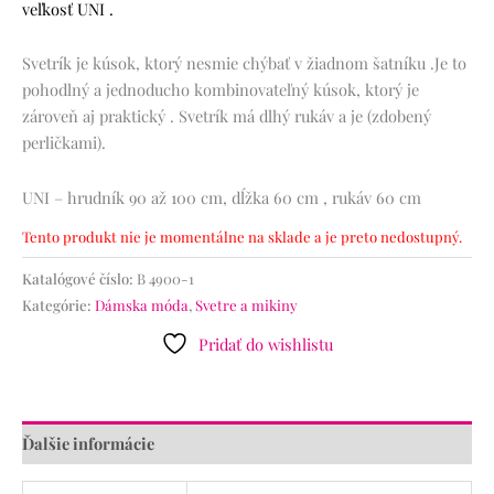
veľkosť UNI .
Svetrík je kúsok, ktorý nesmie chýbať v žiadnom šatníku .Je to
pohodlný a jednoducho kombinovateľný kúsok, ktorý je
zároveň aj praktický . Svetrík má dlhý rukáv a je (zdobený
perličkami).
UNI – hrudník 90 až 100 cm, dĺžka 60 cm , rukáv 60 cm
Tento produkt nie je momentálne na sklade a je preto nedostupný.
Katalógové číslo:
B 4900-1
Kategórie:
Dámska móda
,
Svetre a mikiny
Pridať do wishlistu
Ďalšie informácie