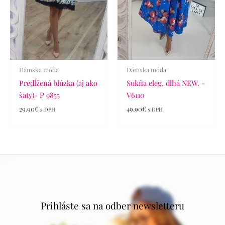
Dámska móda
Dámska móda
Predĺžená blúzka (aj ako
Sukňa eleg. dlhá NEW. -
šaty)- P 9855
V6110
29.90
€
49.90
€
s DPH
s DPH
Prihláste sa na odber newsletteru