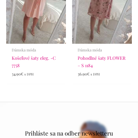
Dámska móda
Dámska móda
Košeľové šaty eleg. -C
Pohodlné šaty FLOWER
7758
– S 1184
34.90
€
36.90
€
s DPH
s DPH
Prihláste sa na odber newsletteru