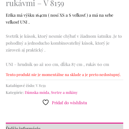
rukávmi – V 8159
Erika má výšku 164cm ( nosí XS a S veľkosť ) a má na sebe
veľkosť UNI .
Svetrík je kúsok, ktorý nesmie chýbať v žiadnom šatníku .Je to
pohodlný a jednoducho kombinovateľný kúsok, ktorý je
zároveň aj praktický .
UNI – hrudník 90 až 100 cm, dĺžka 87 cm , rukáv 60 cm
Tento produkt nie je momentálne na sklade a je preto nedostupný.
Katalógové číslo:
V 8159
Kategórie:
Dámska móda
,
Svetre a mikiny
Pridať do wishlistu
Ďalšie informácie