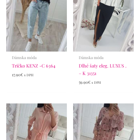
Dámska móda
Dámska móda
Tričko KENZ -C 6364
Dlhé šaty eleg. LUXUS .
– K 31351
17.90
€
s DPH
59.90
€
s DPH