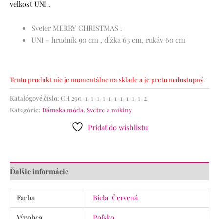
veľkosť UNI .
Sveter MERRY CHRISTMAS .
UNI – hrudník 90 cm , dĺžka 63 cm, rukáv 60 cm
Tento produkt nie je momentálne na sklade a je preto nedostupný.
Katalógové číslo:
CH 290-1-1-1-1-1-1-1-1-1-1-2
Kategórie:
Dámska móda
,
Svetre a mikiny
Pridať do wishlistu
Ďalšie informácie
Farba
Biela
,
Červená
Výrobca
Poľsko