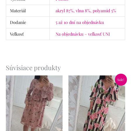
Materiál
akryl 87%, vlna 8%, polyamid 5%
Dodanie
5 až 10 dní na objednávku
Veľkosť
Na objednávku – veľkosť UNI
Súvisiace produkty
Pôvodná
Aktuálna
Sale!
cena
cena
bola:
je:
59.90€.
34.90€.