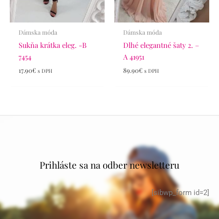
Dámska móda
Dámska móda
Sukňa krátka eleg. -B
Dlhé elegantné šaty 2. –
7454
A 41951
17.90
€
89.90
€
s DPH
s DPH
Prihláste sa na odber newsletteru
[sibwp_form id=2]