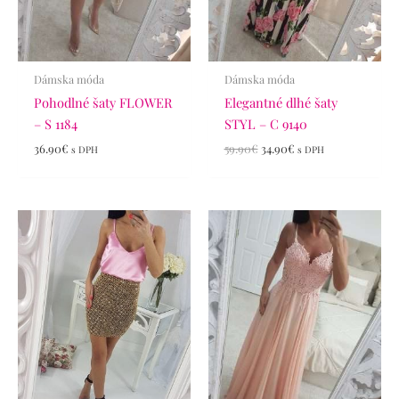
Dámska móda
Dámska móda
Pohodlné šaty FLOWER
Elegantné dlhé šaty
– S 1184
STYL – C 9140
36.90
€
59.90
€
34.90
€
s DPH
s DPH