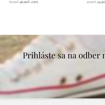
65.90
€
46.90
€
41.90
€
24.9
s DPH
Prihláste sa na odber 