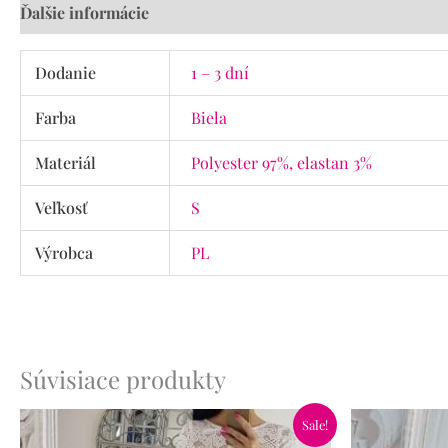
Ďalšie informácie
Recenzie (0)
Dodanie
1 – 3 dní
Farba
Biela
Materiál
Polyester 97%, elastan 3%
Veľkosť
S
Výrobca
PL
Súvisiace produkty
Pôvodná
Aktuálna
Pôvo
Sale!
cena
cena
cena