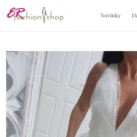
Preskočiť
na
Novinky
D
obsah