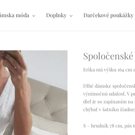
ámska móda
Doplnky
Darčekové poukážky
Spoločenské 
Erika má výšku 164 cm a
Dlhé dámske spoločenské
výnimočnú udalosť. V pr
diel je so zapínaním na
chýbať v šatníku žiadne
S – hrudník 78 cm, pás 6