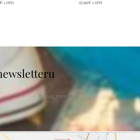
0
€
17.90
€
s DPH
s DPH
newsletteru
[sibwp_form id=2]