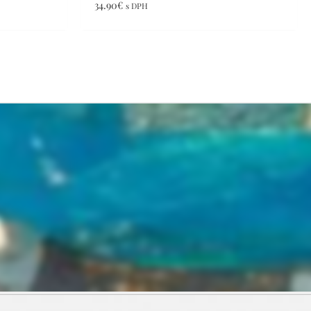
34.90
€
s DPH