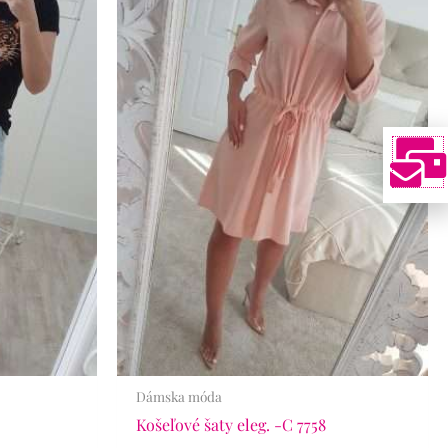
Dámska móda
Košeľové šaty eleg. -C 7758