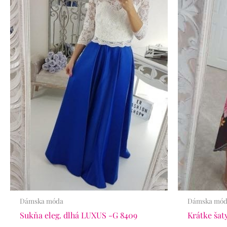
bola:
je:
bola:
65.90€.
46.90€.
41.90
Dámska móda
Dámska mó
Sukňa eleg. dlhá LUXUS -G 8409
Krátke šat