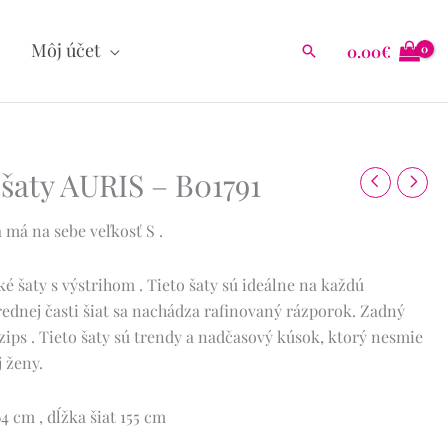
Môj účet
0.00
€
Hľadať
šaty AURIS – B01791
 má na sebe veľkosť S .
 šaty s výstrihom . Tieto šaty sú ideálne na každú
ednej časti šiat sa nachádza rafinovaný rázporok. Zadný
 zips . Tieto šaty sú trendy a nadčasový kúsok, ktorý nesmie
j ženy.
4 cm , dĺžka šiat 155 cm